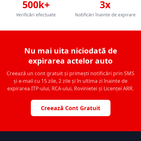
500k+
3x
Verificări efectuate
Notificări înainte de expirare
Nu mai uita niciodată de
expirarea actelor auto
Creează un cont gratuit și primești notificări prin SMS
și e-mail cu 15 zile, 2 zile și în ultima zi înainte de
expirarea ITP-ului, RCA-ului, Rovinietei și Licenței ARR.
Creează Cont Gratuit