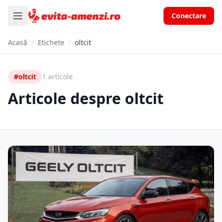
Conectare
Acasă
/
Etichete
/
oltcit
#oltcit
1 articole
Articole despre oltcit