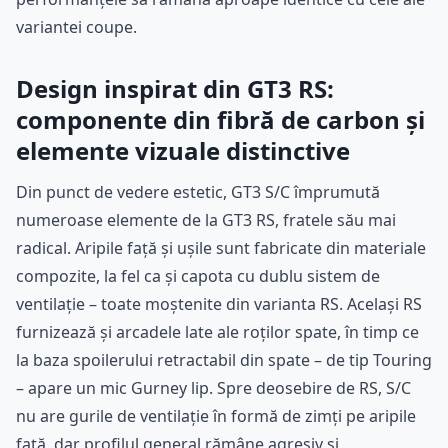
variantei coupe.
Design inspirat din GT3 RS:
componente din fibră de carbon și
elemente vizuale distinctive
Din punct de vedere estetic, GT3 S/C împrumută
numeroase elemente de la GT3 RS, fratele său mai
radical. Aripile față și ușile sunt fabricate din materiale
compozite, la fel ca și capota cu dublu sistem de
ventilație – toate moștenite din varianta RS. Același RS
furnizează și arcadele late ale roților spate, în timp ce
la baza spoilerului retractabil din spate – de tip Touring
– apare un mic Gurney lip. Spre deosebire de RS, S/C
nu are gurile de ventilație în formă de zimți pe aripile
față, dar profilul general rămâne agresiv și