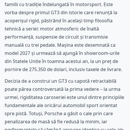
familii cu tradiție îndelungată în motorsport. Este
vorba despre primul GT3 din istorie care renunță la
acoperișul rigid, păstrând în același timp filosofia
tehnică a seriei: motor atmosferic de înaltă
performanță, suspensie de circuit și transmisie
manuală cu trei pedale. Mașina este desemnată ca
model 2027 și urmează să ajungă în showroom-urile
din Statele Unite în toamna acestui an, la un preț de
pornire de 275.350 de dolari, inclusiv taxele de livrare.
Decizia de a construi un GT3 cu capotă retractabilă
poate părea controversată la prima vedere – la urma
urmei, rigiditatea caroseriei este unul dintre principiile
fundamentale ale oricărui automobil sport orientat
spre pistă. Totuși, Porsche a găsit o cale prin care
penalizarea de masă să fie redusă la minim, iar
performanțele să rămână aproape identice cu cele ale