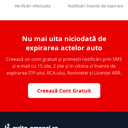
Verificări efectuate
Notificări înainte de expirare
Nu mai uita niciodată de
expirarea actelor auto
Creează un cont gratuit și primești notificări prin SMS
și e-mail cu 15 zile, 2 zile și în ultima zi înainte de
expirarea ITP-ului, RCA-ului, Rovinietei și Licenței ARR.
Creează Cont Gratuit