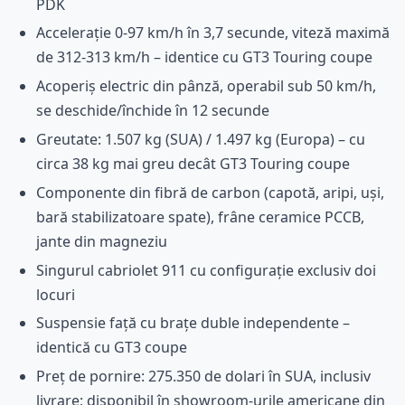
PDK
Accelerație 0-97 km/h în 3,7 secunde, viteză maximă
de 312-313 km/h – identice cu GT3 Touring coupe
Acoperiș electric din pânză, operabil sub 50 km/h,
se deschide/închide în 12 secunde
Greutate: 1.507 kg (SUA) / 1.497 kg (Europa) – cu
circa 38 kg mai greu decât GT3 Touring coupe
Componente din fibră de carbon (capotă, aripi, uși,
bară stabilizatoare spate), frâne ceramice PCCB,
jante din magneziu
Singurul cabriolet 911 cu configurație exclusiv doi
locuri
Suspensie față cu brațe duble independente –
identică cu GT3 coupe
Preț de pornire: 275.350 de dolari în SUA, inclusiv
livrare; disponibil în showroom-urile americane din