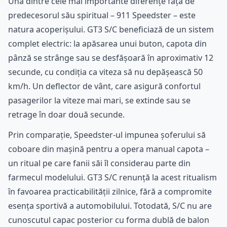
Una dintre cele mai importante diferențe față de
predecesorul său spiritual – 911 Speedster – este
natura acoperișului. GT3 S/C beneficiază de un sistem
complet electric: la apăsarea unui buton, capota din
pânză se strânge sau se desfășoară în aproximativ 12
secunde, cu condiția ca viteza să nu depășească 50
km/h. Un deflector de vânt, care asigură confortul
pasagerilor la viteze mai mari, se extinde sau se
retrage în doar două secunde.
Prin comparație, Speedster-ul impunea șoferului să
coboare din mașină pentru a opera manual capota –
un ritual pe care fanii săi îl considerau parte din
farmecul modelului. GT3 S/C renunță la acest ritualism
în favoarea practicabilității zilnice, fără a compromite
esența sportivă a automobilului. Totodată, S/C nu are
cunoscutul capac posterior cu forma dublă de balon