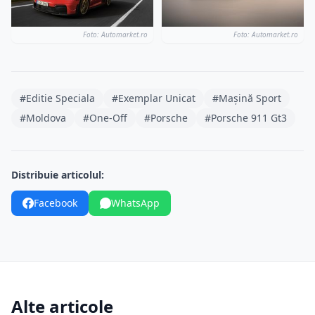
Foto: Automarket.ro
Foto: Automarket.ro
#Editie Speciala
#Exemplar Unicat
#Mașină Sport
#Moldova
#One-Off
#Porsche
#Porsche 911 Gt3
Distribuie articolul:
Facebook
WhatsApp
Alte articole