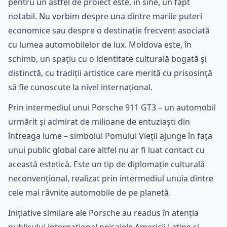
pentru un astfel de proiect este, în sine, un fapt
notabil. Nu vorbim despre una dintre marile puteri
economice sau despre o destinație frecvent asociată
cu lumea automobilelor de lux. Moldova este, în
schimb, un spațiu cu o identitate culturală bogată și
distinctă, cu tradiții artistice care merită cu prisosință
să fie cunoscute la nivel internațional.
Prin intermediul unui Porsche 911 GT3 – un automobil
urmărit și admirat de milioane de entuziaști din
întreaga lume – simbolul Pomului Vieții ajunge în fața
unui public global care altfel nu ar fi luat contact cu
această estetică. Este un tip de diplomație culturală
neconvențional, realizat prin intermediul unuia dintre
cele mai râvnite automobile de pe planetă.
Inițiative similare ale Porsche au readus în atenția
publicului internațional peisajele Americii Latine și