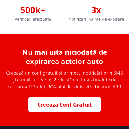
500k+
3x
Verificări efectuate
Notificări înainte de expirare
Nu mai uita niciodată de
expirarea actelor auto
Creează un cont gratuit și primești notificări prin SMS
și e-mail cu 15 zile, 2 zile și în ultima zi înainte de
expirarea ITP-ului, RCA-ului, Rovinietei și Licenței ARR.
Creează Cont Gratuit