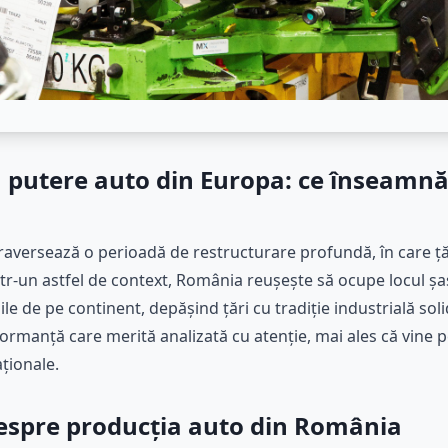
 putere auto din Europa: ce înseamnă
raversează o perioadă de restructurare profundă, în care ț
tr-un astfel de context, România reușește să ocupe locul șas
e de pe continent, depășind țări cu tradiție industrială soli
formanță care merită analizată cu atenție, mai ales că vine 
ționale.
despre producția auto din România