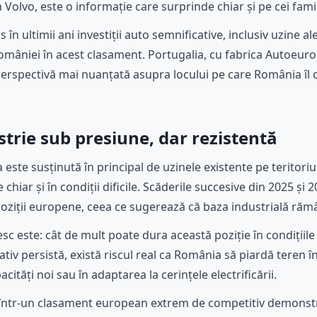
olvo, este o informație care surprinde chiar și pe cei famili
în ultimii ani investiții auto semnificative, inclusiv uzine al
 României în acest clasament. Portugalia, cu fabrica Autoeuro
erspectivă mai nuanțată asupra locului pe care România îl o
strie sub presiune, dar rezistentă
ste susținută în principal de uzinele existente pe teritoriul
chiar și în condiții dificile. Scăderile succesive din 2025 și
oziții europene, ceea ce sugerează că baza industrială rămâ
sc este: cât de mult poate dura această poziție în condițiil
tiv persistă, există riscul real ca România să piardă teren î
cități noi sau în adaptarea la cerințele electrificării.
se într-un clasament european extrem de competitiv demonst