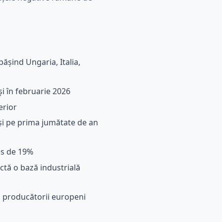
ășind Ungaria, Italia,
i în februarie 2026
erior
) și pe prima jumătate de an
es de 19%
ctă o bază industrială
ți producătorii europeni