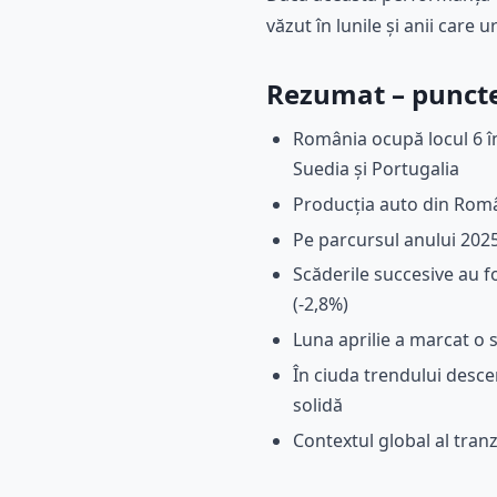
văzut în lunile și anii care 
Rezumat – punctel
România ocupă locul 6 î
Suedia și Portugalia
Producția auto din Român
Pe parcursul anului 2025
Scăderile succesive au fo
(-2,8%)
Luna aprilie a marcat o
În ciuda trendului desce
solidă
Contextul global al tranz