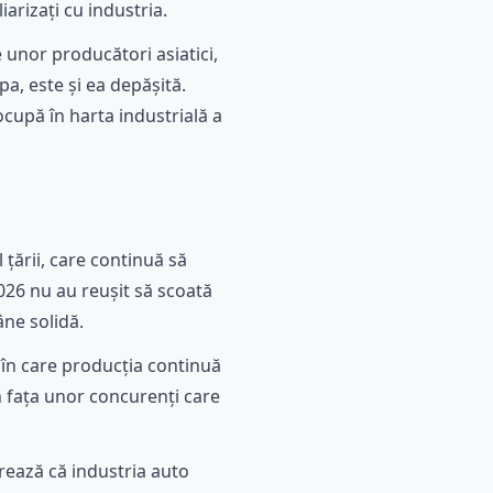
arizați cu industria.
e unor producători asiatici,
pa, este și ea depășită.
cupă în harta industrială a
 țării, care continuă să
 2026 nu au reușit să scoată
ne solidă.
e în care producția continuă
n fața unor concurenți care
rează că industria auto