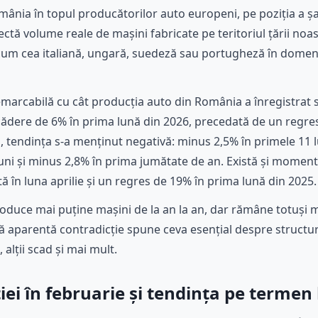
ânia în topul producătorilor auto europeni, pe poziția a ș
lectă volume reale de mașini fabricate pe teritoriul țării no
um cea italiană, ungară, suedeză sau portugheză în domeniu
remarcabilă cu cât producția auto din România a înregistrat 
 scădere de 6% în prima lună din 2026, precedată de un regre
, tendința s-a menținut negativă: minus 2,5% în primele 11 l
luni și minus 2,8% în prima jumătate de an. Există și momen
ă în luna aprilie și un regres de 19% în prima lună din 2025.
oduce mai puține mașini de la an la an, dar rămâne totuși 
ă aparentă contradicție spune ceva esențial despre structur
alții scad și mai mult.
ei în februarie și tendința pe termen