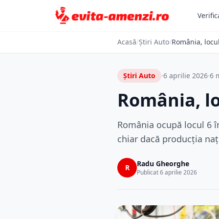
Verific
Acasă
/
Știri Auto
/
România, locu
Știri Auto
·
6 aprilie 2026
·
6 m
România, lo
România ocupă locul 6 în
chiar dacă producția naț
Radu Gheorghe
R
Publicat 6 aprilie 2026