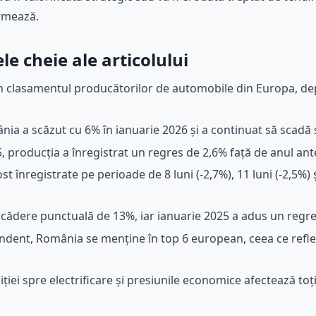
urmează.
e cheie ale articolului
n clasamentul producătorilor de automobile din Europa, dep
ia a scăzut cu 6% în ianuarie 2026 și a continuat să scadă ș
, producția a înregistrat un regres de 2,6% față de anul ant
st înregistrate pe perioade de 8 luni (-2,7%), 11 luni (-2,5%
 scădere punctuală de 13%, iar ianuarie 2025 a adus un regr
ndent, România se menține în top 6 european, ceea ce refle
iției spre electrificare și presiunile economice afectează to