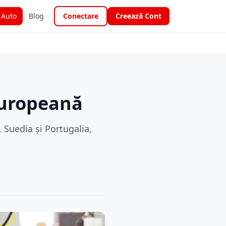
i Auto
Blog
Conectare
Creează Cont
europeană
 Suedia și Portugalia,