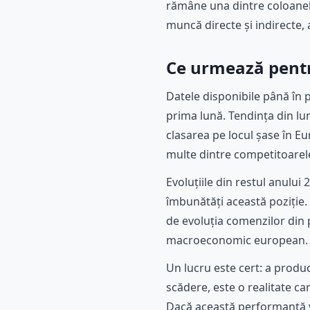
rămâne una dintre coloanel
muncă directe și indirecte, 
Ce urmează pentr
Datele disponibile până în p
prima lună. Tendința din lu
clasarea pe locul șase în 
multe dintre competitoarele
Evoluțiile din restul anului
îmbunătăți această poziție. 
de evoluția comenzilor din 
macroeconomic european.
Un lucru este cert: a produc
scădere, este o realitate c
Dacă această performanță va