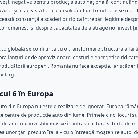
 vești negative pentru producția auto națională, continuând 
scăzut și în această lună, consolidând un trend care se man
ceastă constanță a scăderilor ridică întrebări legitime desp
to românești și despre capacitatea de a atrage noi investiț
uto globală se confruntă cu o transformare structurală fără
pra lanțurilor de aprovizionare, costurile energetice ridicate 
roducătorii europeni. România nu face excepție, iar scăderil
ai larg.
cul 6 în Europa
auto din Europa nu este o realizare de ignorat. Europa rămâ
ate centre de producție auto din lume. Primele cinci locuri 
i de ani și cu investiții masive în infrastructură și forță de 
 unor țări precum Italia – cu o întreagă moștenire auto, de l