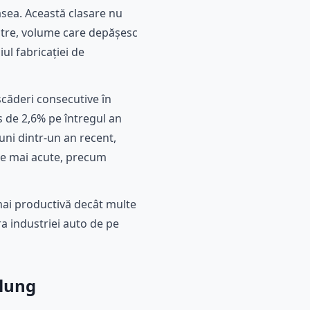
asea. Această clasare nu
astre, volume care depășesc
l fabricației de
scăderi consecutive în
s de 2,6% pe întregul an
uni dintr-un an recent,
te mai acute, precum
mai productivă decât multe
a industriei auto de pe
 lung