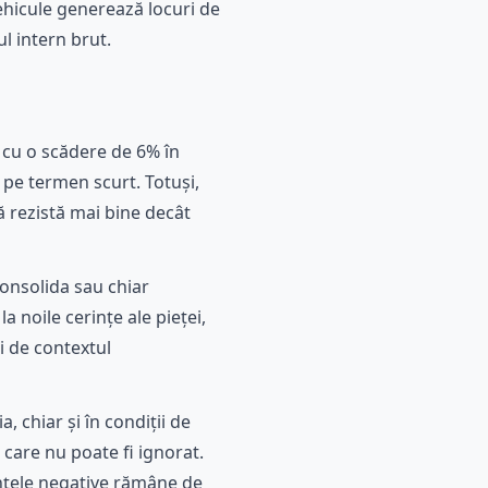
hicule generează locuri de
l intern brut.
n cu o scădere de 6% în
pe termen scurt. Totuși,
 rezistă mai bine decât
consolida sau chiar
 noile cerințe ale pieței,
i de contextul
, chiar și în condiții de
care nu poate fi ignorat.
ințele negative rămâne de