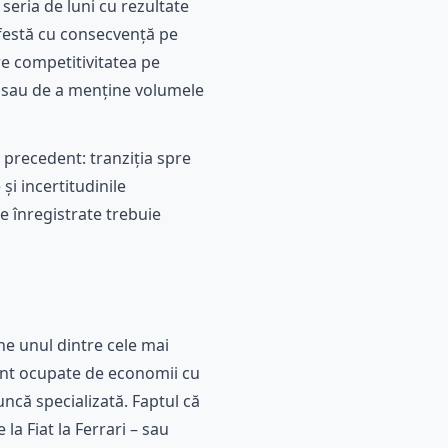
seria de luni cu rezultate
ifestă cu consecvență pe
re competitivitatea pe
ii sau de a menține volumele
 precedent: tranziția spre
și incertitudinile
e înregistrate trebuie
ne unul dintre cele mai
sunt ocupate de economii cu
muncă specializată. Faptul că
a Fiat la Ferrari – sau