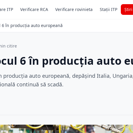
are ITP
Verificare RCA
Verificare rovinieta
Stații ITP
Știr
l 6 în producția auto europeană
in citire
cul 6 în producția auto 
 producția auto europeană, depășind Italia, Ungaria,
ională continuă să scadă.