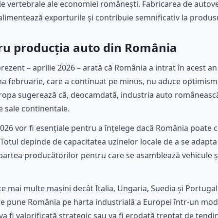
e vertebrale ale economiei românești. Fabricarea de autove
alimentează exporturile și contribuie semnificativ la produsu
u producția auto din România
rezent – aprilie 2026 – arată că România a intrat în acest a
na februarie, care a continuat pe minus, nu aduce optimism 
Europa sugerează că, deocamdată, industria auto românească
 sale continentale.
 2026 vor fi esențiale pentru a înțelege dacă România poate 
Totul depinde de capacitatea uzinelor locale de a se adapta la
partea producătorilor pentru care se asamblează vehicule ș
e mai multe mașini decât Italia, Ungaria, Suedia și Portugalia
are pune România pe harta industrială a Europei într-un mod 
 fi valorificată strategic sau va fi erodată treptat de tend