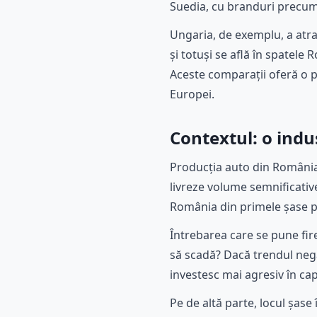
Suedia, cu branduri precum V
Ungaria, de exemplu, a atras 
și totuși se află în spatele
Aceste comparații oferă o p
Europei.
Contextul: o indu
Producția auto din România e
livreze volume semnificative 
România din primele șase p
Întrebarea care se pune fire
să scadă? Dacă trendul nega
investesc mai agresiv în capa
Pe de altă parte, locul șa