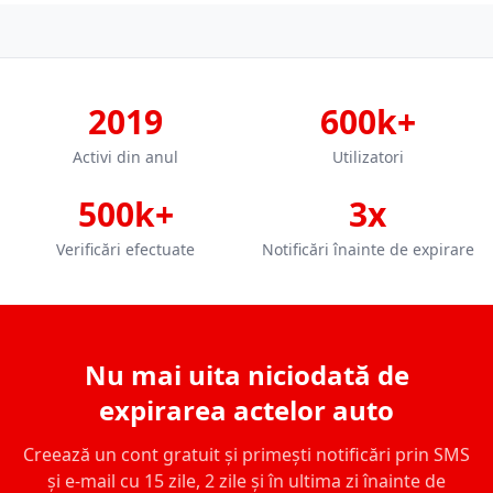
2019
600k+
Activi din anul
Utilizatori
500k+
3x
Verificări efectuate
Notificări înainte de expirare
Nu mai uita niciodată de
expirarea actelor auto
Creează un cont gratuit și primești notificări prin SMS
și e-mail cu 15 zile, 2 zile și în ultima zi înainte de