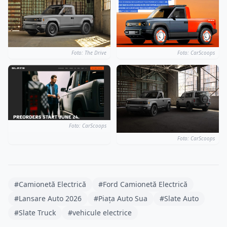
Foto: The Drive
Foto: CarScoops
Foto: CarScoops
Foto: CarScoops
#Camionetă Electrică
#Ford Camionetă Electrică
#Lansare Auto 2026
#Piața Auto Sua
#Slate Auto
#Slate Truck
#vehicule electrice