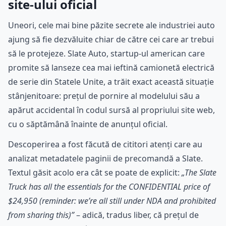
site-ului oficial
Uneori, cele mai bine păzite secrete ale industriei auto
ajung să fie dezvăluite chiar de către cei care ar trebui
să le protejeze. Slate Auto, startup-ul american care
promite să lanseze cea mai ieftină camionetă electrică
de serie din Statele Unite, a trăit exact această situație
stânjenitoare: prețul de pornire al modelului său a
apărut accidental în codul sursă al propriului site web,
cu o săptămână înainte de anunțul oficial.
Descoperirea a fost făcută de cititori atenți care au
analizat metadatele paginii de precomandă a Slate.
Textul găsit acolo era cât se poate de explicit:
„The Slate
Truck has all the essentials for the CONFIDENTIAL price of
$24,950 (reminder: we’re all still under NDA and prohibited
from sharing this)”
– adică, tradus liber, că prețul de