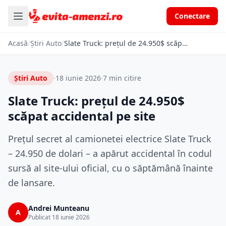
Conectare
Acasă
/
Știri Auto
/
Slate Truck: prețul de 24.950$ scăpat accidental pe site
Știri Auto
·
18 iunie 2026
·
7 min citire
Slate Truck: prețul de 24.950$
scăpat accidental pe site
Prețul secret al camionetei electrice Slate Truck
– 24.950 de dolari – a apărut accidental în codul
sursă al site-ului oficial, cu o săptămână înainte
de lansare.
Andrei Munteanu
A
Publicat 18 iunie 2026