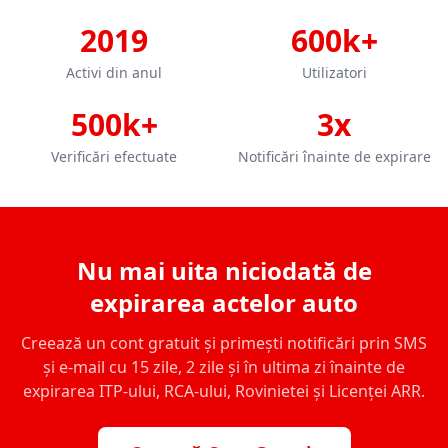
2019
600k+
Activi din anul
Utilizatori
500k+
3x
Verificări efectuate
Notificări înainte de expirare
Nu mai uita niciodată de
expirarea actelor auto
Creează un cont gratuit și primești notificări prin SMS
și e-mail cu 15 zile, 2 zile și în ultima zi înainte de
expirarea ITP-ului, RCA-ului, Rovinietei și Licenței ARR.