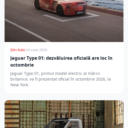
Știri Auto
·
24 iunie 2026
Jaguar Type 01: dezvăluirea oficială are loc în
octombrie
Jaguar Type 01, primul model electric al mărcii
britanice, va fi prezentat oficial în octombrie 2026, la
New York.