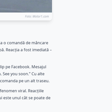
Foto: Motor1.com
nora o comandă de mâncare
ă. Reacția a fost imediată –
clip pe Facebook. Mesajul
h. See you soon.” Cu alte
ze comanda pe un alt traseu.
fenomen viral. Reacțiile
ui este unul cât se poate de