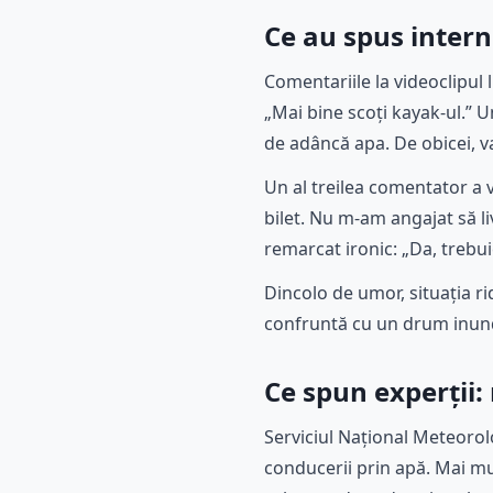
Ce au spus intern
Comentariile la videoclipul 
„Mai bine scoți kayak-ul.” U
de adâncă apa. De obicei, va
Un al treilea comentator a 
bilet. Nu m-am angajat să 
remarcat ironic: „Da, trebu
Dincolo de umor, situația ri
confruntă cu un drum inund
Ce spun experții:
Serviciul Național Meteorol
conducerii prin apă. Mai mul