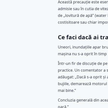
Această precauție este ese
admisie sau în cutia de vit
de „lovitură de apă” (water
costisitoare sau chiar impos
Ce faci dacă ai t
Uneori, inundațiile apar brus
mașina nu s-a oprit în timp 
Într-un fir de discuție de p
practice. Un comentator a sp
adăugat: „Dacă s-a oprit și
bujiile, demarează motorul s
mai bine.”
Concluzia generală din acea
oară.”