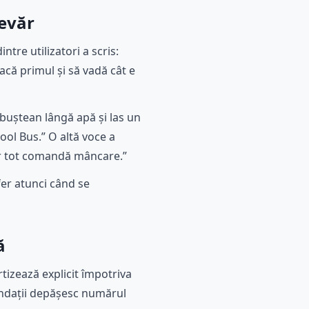
devăr
tre utilizatori a scris:
acă primul și să vadă cât e
 buștean lângă apă și las un
ol Bus.” O altă voce a
dar tot comandă mâncare.”
fer atunci când se
ă
tizează explicit împotriva
nundații depășesc numărul