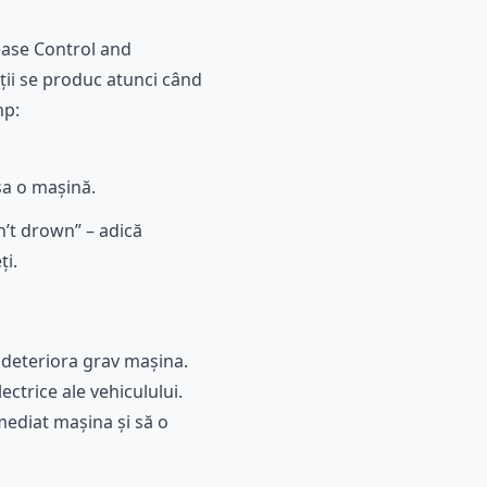
sease Control and
ții se produc atunci când
mp:
sa o mașină.
n’t drown” – adică
ți.
 deteriora grav mașina.
ctrice ale vehiculului.
mediat mașina și să o