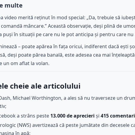
ne multe
 video merită reținut în mod special: „Da, trebuie să iubeșt
t comandă mâncare.” Această observație, deși plină de umor, 
a puși în situații pe care nu le pot anticipa și pentru care nu 
nează – poate apărea în fața oricui, indiferent dacă ești șo
arsă, deși poate părea banală, este adesea cea mai înțeleaptă
e un om aflat la volan.
e cheie ale articolului
rDash, Michael Worthington, a ales să nu traverseze un dru
iv;
acebook a strâns peste
13.000 de aprecieri
și
415 comentari
rologic (NWS) avertizează că peste jumătate din decesele ca
mașina în apă;