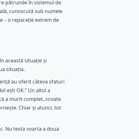
re pătrunde în sistemul de
ofală, cunoscută sub numele
le – o reparație extrem de
în această situație și
a situația.
ență au oferit câteva sfaturi
l ești OK.” Un altul a
acă a murit complet, scoate
rnește. Chiar și atunci, tot
oc. Nu testa soarta a doua