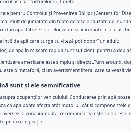
ericol asociat furtunilor cu tunete.
rele pentru Controlul și Prevenirea Bolilor (Centers for Di
a mai mult de jumătate din toate decesele cauzate de inunda
ct în apă. Cifrele sunt elocvente și alarmante în același ti
e inci) de apă care curge cu viteză pot doborî un adult;
ior) de apă în mișcare rapidă sunt suficienți pentru a depla
entizare americane este simplu și direct: „Turn around, do
u este o metaforă, ci un avertisment literal care salvează vie
nă sunt și ele semnificative
c, asupra ocupanților vehiculului. Conducerea prin apă poate
ză că apa poate afecta atât motorul, cât și componentele ele
traversezi o zonă inundată, recomandarea este să oprești i
to pentru inspecție.