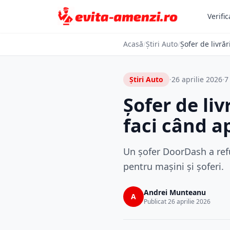
Verific
Acasă
/
Știri Auto
/
Șofer de livră
Știri Auto
·
26 aprilie 2026
·
7
Șofer de liv
faci când a
Un șofer DoorDash a refu
pentru mașini și șoferi.
Andrei Munteanu
A
Publicat 26 aprilie 2026