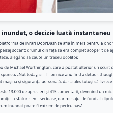
inundat, o decizie luată instantaneu
 platforma de livrări DoorDash se afla în mers pentru a o
 peisaj șocant: drumul din fața sa era complet acoperit de ap
inteze, alegând să caute un traseu ocolitor.
deo de Michael Worthington, care a postat ulterior un scurt 
 spunea: „Not today, sir. I’ll be nice and find a detour, thoug
cat mașina și siguranța personală, dar a ales totuși să livre
este 13.000 de aprecieri și 415 comentarii, devenind un mic 
umițe la sfaturi semi-serioase, dar mesajul de fond al clipul
rum inundat poate fi extrem de periculoasă.