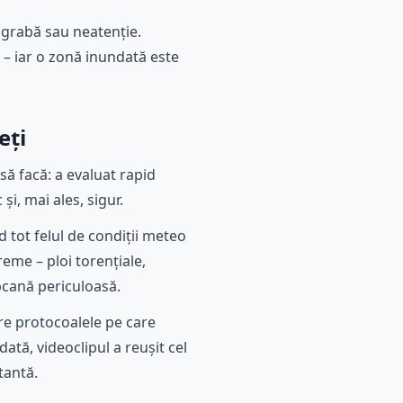
e grabă sau neatenție.
n – iar o zonă inundată este
eți
să facă: a evaluat rapid
și, mai ales, sigur.
 tot felul de condiții meteo
eme – ploi torențiale,
apcană periculoasă.
re protocoalele pe care
dată, videoclipul a reușit cel
tantă.