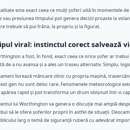
ealitate este exact ceea ce mulți șoferi uită în momentele d
ile sau presiunea timpului pot genera decizii proaste la vola
re trebuie să pui frâna, la propriu și la figurat.
ipul viral: instinctul corect salvează vi
hington a fost, în fond, exact ceea ce orice șofer ar trebui 
ctă de a nu avansa și a ales un traseu alternativ. Simplu, logic 
 oameni livrează mâncare zilnic cu propria mașină, traversând
e acest gen nu sunt deloc rare. Fenomenele meteorologice extr
pot apărea rapid și pot transforma un drum obișnuit într-o c
entul lui Worthington va genera o discuție mai amplă desp
bui să le ofere șoferilor proprii în astfel de situații. Deocam
ublicului larg o temă de siguranță rutieră cu adevărat impor