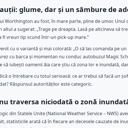
auții: glume, dar și un sâmbure de a
lui Worthington au fost, în mare parte, pline de umor. Unul din
n altul a sugerat: „Trage pe dreapta. Lasă pe altcineva să tre
 fi vreun tip scund într-un pick-up mare.”
venit cu o variantă și mai colorată: „O să las comanda pe un
livrez cu barca și momentan nu conduc autobuzul Magic Scho
ie să iubești oamenii ăia care știu că zona lor e inundată, 
dică o întrebare cu totul serioasă: ce ar trebui să facă un șo
at? Răspunsul autorităților este categoric.
 nu traversa niciodată o zonă inundat
ogic din Statele Unite (National Weather Service – NWS) aver
t, statisticile arată că în fiecare an decesele cauzate de i