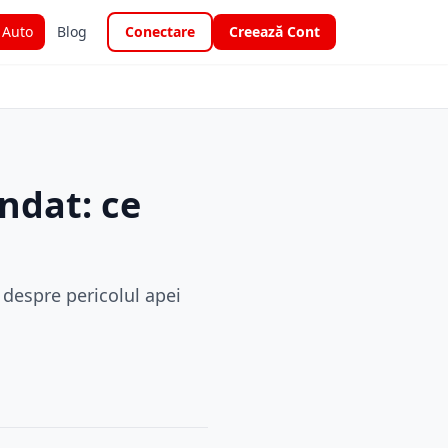
i Auto
Blog
Conectare
Creează Cont
undat: ce
despre pericolul apei