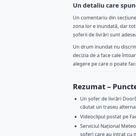
Un detaliu care spu
Un comentariu din secțiunea
zona lor e inundată, dar to
șoferii de livrări sunt adese
Un drum inundat nu discrimi
decizia de a face cale înto
alegere pe care o poate fac
Rezumat – Punctel
Un șofer de livrări Doo
căutat un traseu alternat
Videoclipul postat pe F
Serviciul Național Meteo
șoferi care au intrat cu 