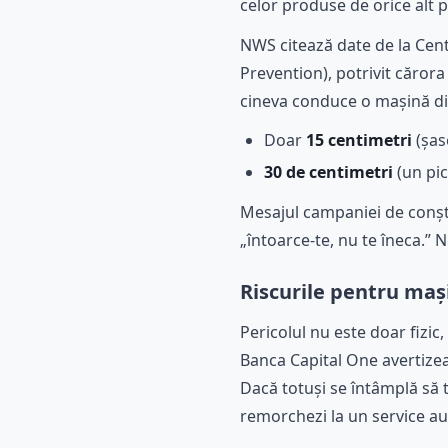
celor produse de orice alt p
NWS citează date de la Cent
Prevention), potrivit căror
cineva conduce o mașină dire
Doar
15 centimetri
(șas
30 de centimetri
(un pic
Mesajul campaniei de conști
„întoarce-te, nu te îneca.” N
Riscurile pentru mași
Pericolul nu este doar fizi
Banca Capital One avertizea
Dacă totuși se întâmplă să 
remorchezi la un service au