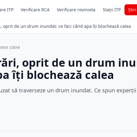
are ITP
Verificare RCA
Verificare rovinieta
Stații ITP
Știr
ri, oprit de un drum inundat: ce faci când apa îți blochează calea
 min citire
rări, oprit de un drum in
pa îți blochează calea
zat să traverseze un drum inundat. Ce spun experții 