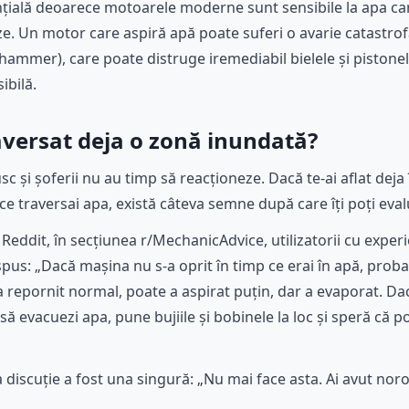
nțială deoarece motoarele moderne sunt sensibile la apa ca
eze. Un motor care aspiră apă poate suferi o avarie catastr
 hammer), care poate distruge iremediabil bielele și pistone
ibilă.
raversat deja o zonă inundată?
c și șoferii nu au timp să reacționeze. Dacă te-ai aflat deja 
ce traversai apa, există câteva semne după care îți poți evalu
e Reddit, în secțiunea r/MechanicAdvice, utilizatorii cu experi
us: „Dacă mașina nu s-a oprit în timp ce erai în apă, probabi
 a repornit normal, poate a aspirat puțin, dar a evaporat. D
ă evacuezi apa, pune bujiile și bobinele la loc și speră că po
 discuție a fost una singură: „Nu mai face asta. Ai avut nor