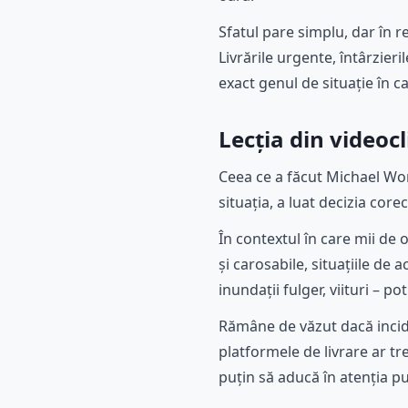
Sfatul pare simplu, dar în r
Livrările urgente, întârzier
exact genul de situație în ca
Lecția din videocl
Ceea ce a făcut Michael Wort
situația, a luat decizia core
În contextul în care mii de
și carosabile, situațiile d
inundații fulger, viituri – 
Rămâne de văzut dacă incid
platformele de livrare ar tre
puțin să aducă în atenția p