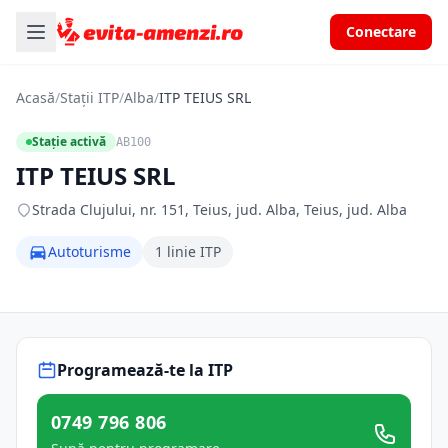
Conectare
Acasă
/
Stații ITP
/
Alba
/
ITP TEIUS SRL
Stație activă
AB100
ITP TEIUS SRL
Strada Clujului, nr. 151, Teius, jud. Alba, Teius, jud. Alba
Autoturisme
1 linie ITP
Programează-te la ITP
0749 796 806