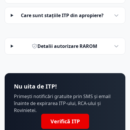
Care sunt stațiile ITP din apropiere?
Detalii autorizare RAROM
Nu uita de ITP!
Primești notificări gratuite prin SMS și email
înainte de expirarea ITP-ului, RCA-ului și
Rovinietei.
Verifică ITP