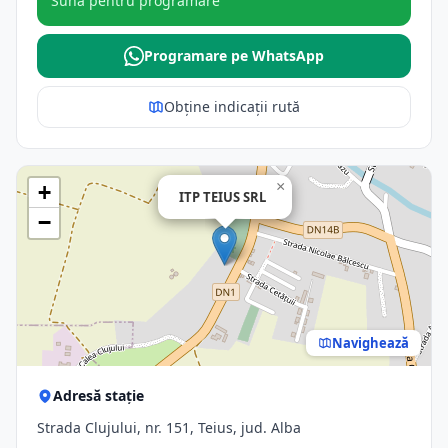
Sună pentru programare
Programare pe WhatsApp
Obține indicații rută
×
+
ITP TEIUS SRL
−
Navighează
Adresă stație
Strada Clujului, nr. 151, Teius, jud. Alba