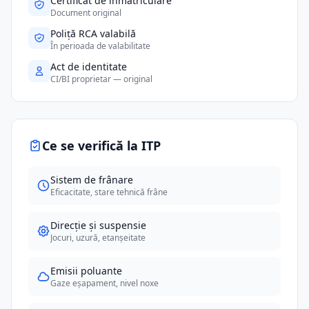
Certificat de înmatriculare
Document original
Poliță RCA valabilă
În perioada de valabilitate
Act de identitate
CI/BI proprietar — original
Ce se verifică la ITP
Sistem de frânare
Eficacitate, stare tehnică frâne
Direcție și suspensie
Jocuri, uzură, etanșeitate
Emisii poluante
Gaze eșapament, nivel noxe