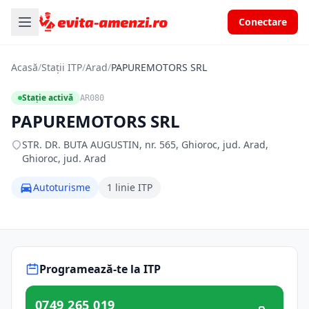
Conectare
Acasă
/
Stații ITP
/
Arad
/
PAPUREMOTORS SRL
Stație activă
AR080
PAPUREMOTORS SRL
STR. DR. BUTA AUGUSTIN, nr. 565, Ghioroc, jud. Arad,
Ghioroc, jud. Arad
Autoturisme
1 linie ITP
Programează-te la ITP
0749 265 019