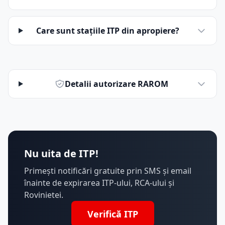
Care sunt stațiile ITP din apropiere?
Detalii autorizare RAROM
Nu uita de ITP!
Primești notificări gratuite prin SMS și email
înainte de expirarea ITP-ului, RCA-ului și
Rovinietei.
Verifică ITP