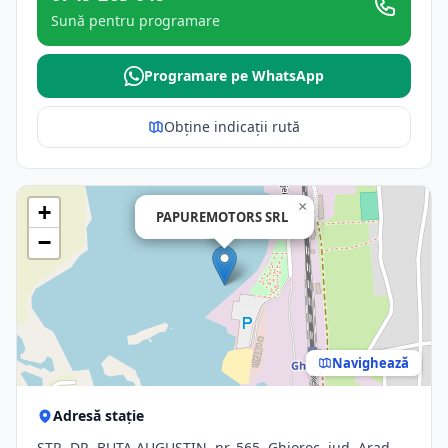
Sună pentru programare
Programare pe WhatsApp
Obține indicații rută
×
+
PAPUREMOTORS SRL
−
Navighează
Adresă stație
STR. DR. BUTA AUGUSTIN, nr. 565, Ghioroc, jud. Arad