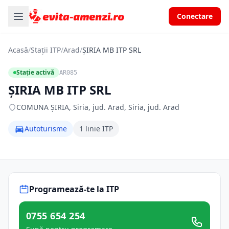
Conectare
Acasă
/
Stații ITP
/
Arad
/
ŞIRIA MB ITP SRL
Stație activă
AR085
ŞIRIA MB ITP SRL
COMUNA ŞIRIA, Siria, jud. Arad, Siria, jud. Arad
Autoturisme
1 linie ITP
Programează-te la ITP
0755 654 254