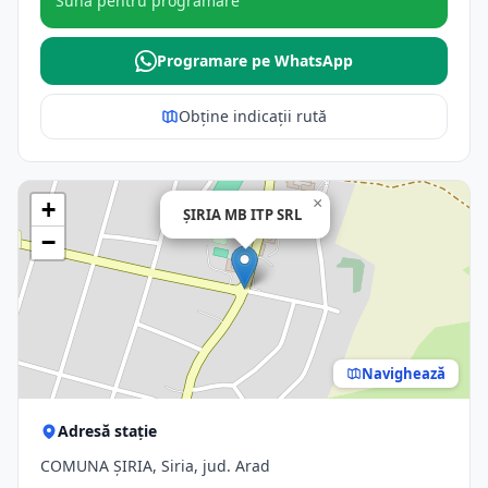
Sună pentru programare
Programare pe WhatsApp
Obține indicații rută
×
+
ŞIRIA MB ITP SRL
−
Navighează
Adresă stație
COMUNA ŞIRIA, Siria, jud. Arad