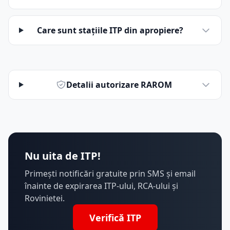
Care sunt stațiile ITP din apropiere?
Detalii autorizare RAROM
Nu uita de ITP!
Primești notificări gratuite prin SMS și email
înainte de expirarea ITP-ului, RCA-ului și
Rovinietei.
Verifică ITP