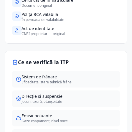
Certificat de înmatriculare
Document original
Poliță RCA valabilă
În perioada de valabilitate
Act de identitate
CI/BI proprietar — original
Ce se verifică la ITP
Sistem de frânare
Eficacitate, stare tehnică frâne
Direcție și suspensie
Jocuri, uzură, etanșeitate
Emisii poluante
Gaze eșapament, nivel noxe