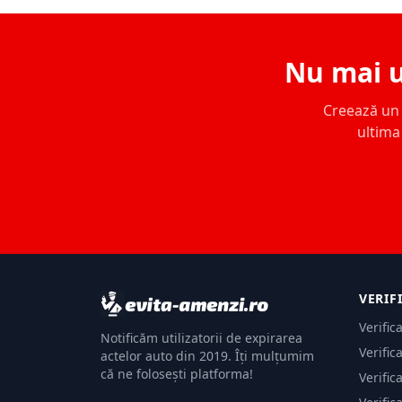
Nu mai u
Creează un c
ultima 
VERIF
Verific
Notificăm utilizatorii de expirarea
Verific
actelor auto din 2019. Îți mulțumim
că ne folosești platforma!
Verific