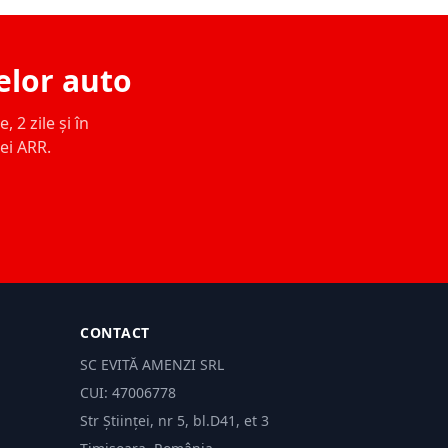
elor auto
 2 zile și în
ței ARR.
CONTACT
SC EVITĂ AMENZI SRL
CUI: 47006778
Str Științei, nr 5, bl.D41, et 3