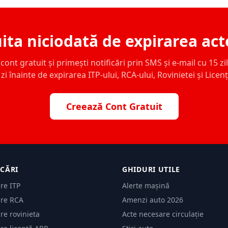
ita niciodată de expirarea act
ont gratuit și primești notificări prin SMS și e-mail cu 15 zile,
zi înainte de expirarea ITP-ului, RCA-ului, Rovinietei și Licen
Creează Cont Gratuit
ICĂRI
GHIDURI UTILE
are ITP
Alerte mașină
are RCA
Amenzi auto 2026
are rovinieta
Acte necesare circulație