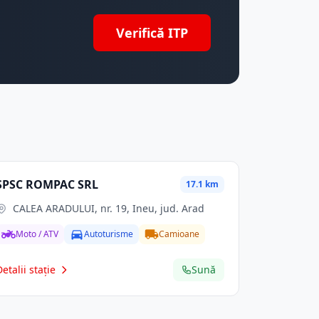
Verifică ITP
SPSC ROMPAC SRL
17.1 km
CALEA ARADULUI, nr. 19, Ineu, jud. Arad
Moto / ATV
Autoturisme
Camioane
Detalii stație
Sună