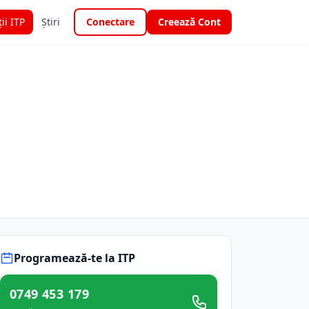
ții ITP
Știri
Conectare
Creează Cont
Programează-te la ITP
0749 453 179