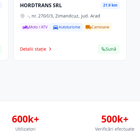
HORDTRANS SRL
21.9 km
-, nr. 270/I/3, Zimandcuz, jud. Arad
Moto / ATV
Autoturisme
Camioane
Detalii stație
Sună
600k+
500k+
Utilizatori
Verificări efectuate