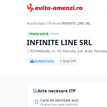
Acasă
/
Stații ITP
/
Arad
/
INFINITE LINE SRL
Stație activă
AR094
INFINITE LINE SRL
EXTRAVILAN, nr. 1D, Pancota, jud. Arad, Pancota
Autoturisme
1 linie ITP
Acte necesare ITP
Carte de identitate auto
Original sau copie conformă