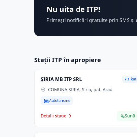
Nu uita de ITP!
Primești notificări gratuite prin SMS și 
Stații ITP în apropiere
ŞIRIA MB ITP SRL
7.1 km
COMUNA ŞIRIA, Siria, jud. Arad
Autoturisme
Detalii stație
Sună