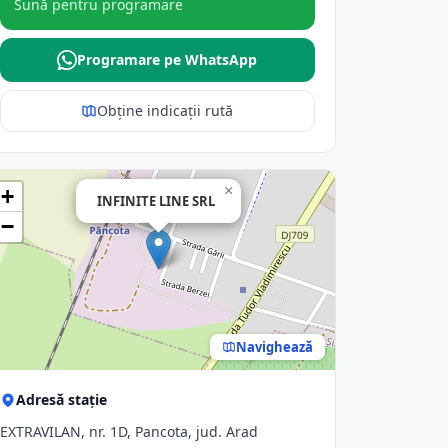
Sună pentru programare
Programare pe WhatsApp
Obține indicații rută
×
+
INFINITE LINE SRL
−
Navighează
Adresă stație
EXTRAVILAN, nr. 1D, Pancota, jud. Arad