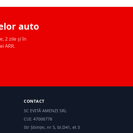
elor auto
 2 zile și în
ței ARR.
CONTACT
SC EVITĂ AMENZI SRL
CUI: 47006778
Str Științei, nr 5, bl.D41, et 3