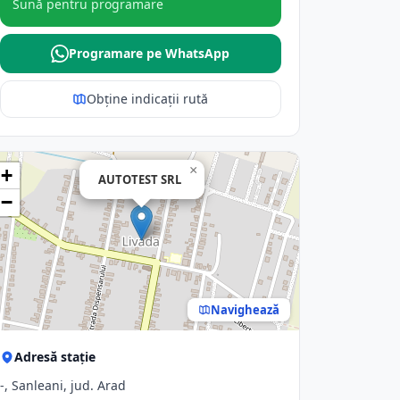
Sună pentru programare
Programare pe WhatsApp
Obține indicații rută
×
+
AUTOTEST SRL
−
Navighează
Adresă stație
-, Sanleani, jud. Arad