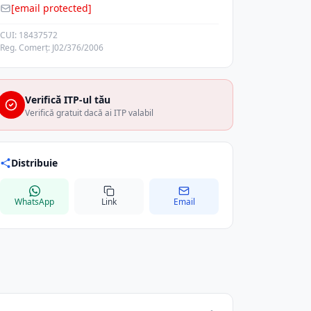
[email protected]
CUI: 18437572
Reg. Comerț: J02/376/2006
Verifică ITP-ul tău
Verifică gratuit dacă ai ITP valabil
Distribuie
WhatsApp
Link
Email