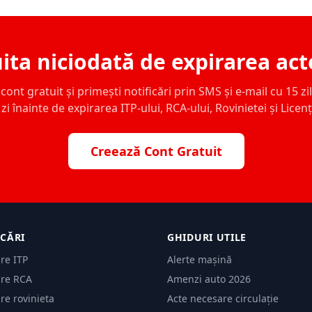
ita niciodată de expirarea act
ont gratuit și primești notificări prin SMS și e-mail cu 15 zile,
zi înainte de expirarea ITP-ului, RCA-ului, Rovinietei și Licen
Creează Cont Gratuit
ICĂRI
GHIDURI UTILE
are ITP
Alerte mașină
are RCA
Amenzi auto 2026
are rovinieta
Acte necesare circulație