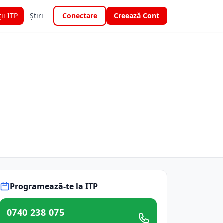
ții ITP
Știri
Conectare
Creează Cont
Programează-te la ITP
0740 238 075