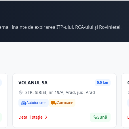
email înainte de expirarea ITP-ului, RCA-ului și Rovinietei.
VOLANUL SA
5.5 km
STR. ŞIRIEI, nr. 19/A, Arad, jud. Arad
Autoturisme
Camioane
Detalii stație
Sună