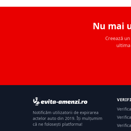
Nu mai u
Creează un c
ultima 
VERIF
Verific
Notificăm utilizatorii de expirarea
Verific
actelor auto din 2019. Îți mulțumim
că ne folosești platforma!
Verific