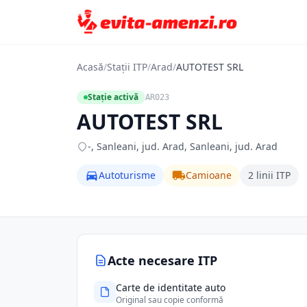
Acasă
/
Stații ITP
/
Arad
/
AUTOTEST SRL
Stație activă
AR023
AUTOTEST SRL
-, Sanleani, jud. Arad, Sanleani, jud. Arad
Autoturisme
Camioane
2 linii ITP
Acte necesare ITP
Carte de identitate auto
Original sau copie conformă