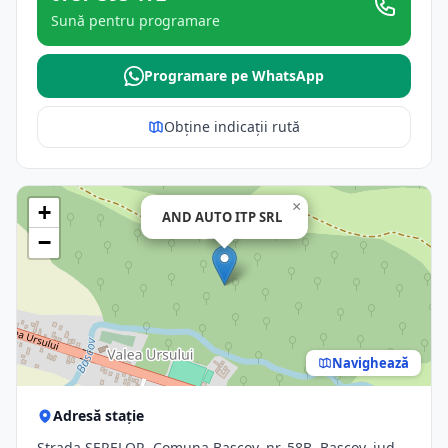
Sună pentru programare
Programare pe WhatsApp
Obține indicații rută
×
+
AND AUTO ITP SRL
−
Navighează
Adresă stație
Strada SERELOR, Comuna Bascov, nr. 58B, Bascov, jud.