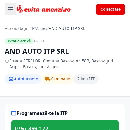
Conectare
Acasă
/
Stații ITP
/
Argeș
/
AND AUTO ITP SRL
Stație activă
AG139
AND AUTO ITP SRL
Strada SERELOR, Comuna Bascov, nr. 58B, Bascov, jud.
Arges, Bascov, jud. Argeș
Autoturisme
Camioane
2 linii ITP
Programează-te la ITP
0757 393 172