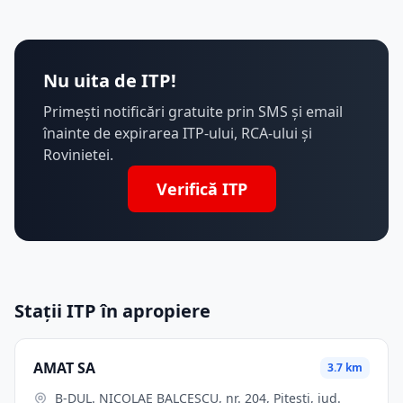
Nu uita de ITP!
Primești notificări gratuite prin SMS și email
înainte de expirarea ITP-ului, RCA-ului și
Rovinietei.
Verifică ITP
Stații ITP în apropiere
AMAT SA
3.7 km
B-DUL. NICOLAE BALCESCU, nr. 204, Pitesti, jud.