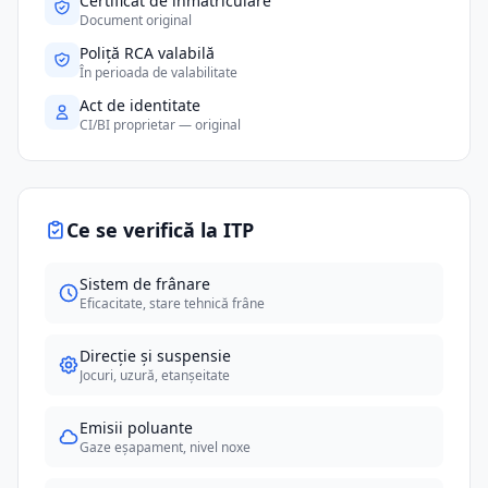
Certificat de înmatriculare
Document original
Poliță RCA valabilă
În perioada de valabilitate
Act de identitate
CI/BI proprietar — original
Ce se verifică la ITP
Sistem de frânare
Eficacitate, stare tehnică frâne
Direcție și suspensie
Jocuri, uzură, etanșeitate
Emisii poluante
Gaze eșapament, nivel noxe