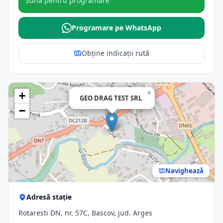
Sună pentru programare
Programare pe WhatsApp
Obține indicații rută
×
+
GEO DRAG TEST SRL
−
Navighează
Adresă stație
Rotaresti DN, nr. 57C, Bascov, jud. Arges