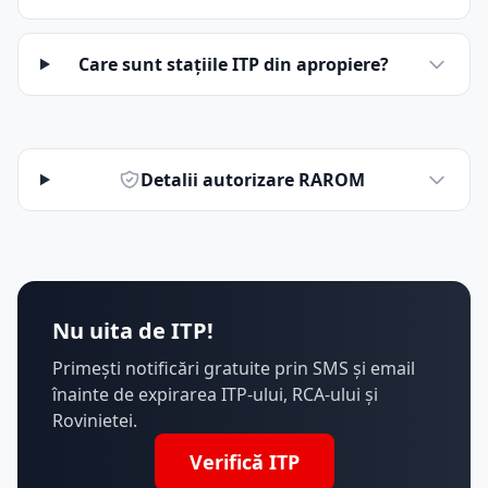
Care sunt stațiile ITP din apropiere?
Detalii autorizare RAROM
Nu uita de ITP!
Primești notificări gratuite prin SMS și email
înainte de expirarea ITP-ului, RCA-ului și
Rovinietei.
Verifică ITP