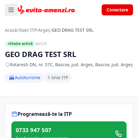
Conectare
Acasă
/
Stații ITP
/
Argeș
/
GEO DRAG TEST SRL
Stație activă
AG129
GEO DRAG TEST SRL
Rotaresti DN, nr. 57C, Bascov, jud. Arges, Bascov, jud. Argeș
Autoturisme
1 linie ITP
Programează-te la ITP
0733 947 507