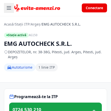
Conectare
Acasă
/
Stații ITP
/
Argeș
/
EMG AUTOCHECK S.R.L.
Stație activă
AG150
EMG AUTOCHECK S.R.L.
DEPOZITELOR, nr. 38-38G, Pitesti, jud. Arges, Pitesti, jud.
Argeș
Autoturisme
1 linie ITP
Programează-te la ITP
0724 530 210