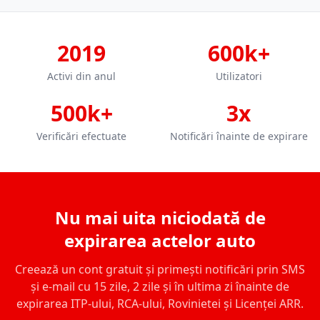
2019
600k+
Activi din anul
Utilizatori
500k+
3x
Verificări efectuate
Notificări înainte de expirare
Nu mai uita niciodată de
expirarea actelor auto
Creează un cont gratuit și primești notificări prin SMS
și e-mail cu 15 zile, 2 zile și în ultima zi înainte de
expirarea ITP-ului, RCA-ului, Rovinietei și Licenței ARR.