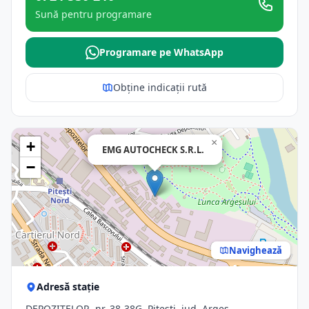
Sună pentru programare
Programare pe WhatsApp
Obține indicații rută
×
+
EMG AUTOCHECK S.R.L.
−
Navighează
Adresă stație
DEPOZITELOR, nr. 38-38G, Pitesti, jud. Arges