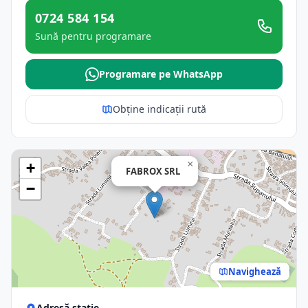
0724 584 154
Sună pentru programare
Programare pe WhatsApp
Obține indicații rută
×
+
FABROX SRL
−
Navighează
Adresă stație