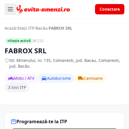
Conectare
Acasă
/
Stații ITP
/
Bacău
/
FABROX SRL
Stație activă
BC113
FABROX SRL
Str. Minerului, nr. 135, Comanesti, jud. Bacau, Comanesti,
jud. Bacău
Moto / ATV
Autoturisme
Camioane
3 linii ITP
Programează-te la ITP