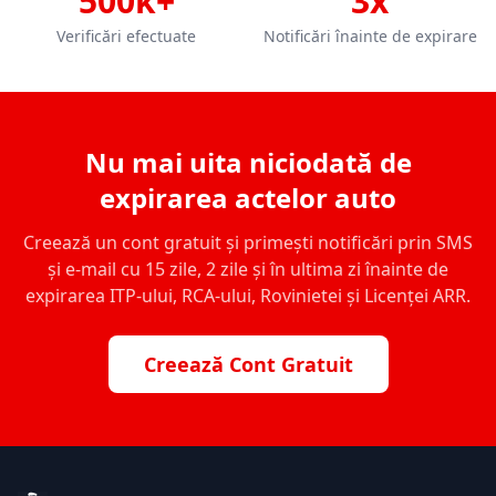
500k+
3x
Verificări efectuate
Notificări înainte de expirare
Nu mai uita niciodată de
expirarea actelor auto
Creează un cont gratuit și primești notificări prin SMS
și e-mail cu 15 zile, 2 zile și în ultima zi înainte de
expirarea ITP-ului, RCA-ului, Rovinietei și Licenței ARR.
Creează Cont Gratuit