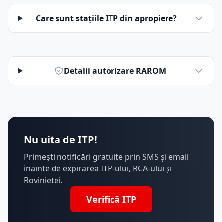
Care sunt stațiile ITP din apropiere?
Detalii autorizare RAROM
Nu uita de ITP!
Primești notificări gratuite prin SMS și email
înainte de expirarea ITP-ului, RCA-ului și
Rovinietei.
Verifică ITP