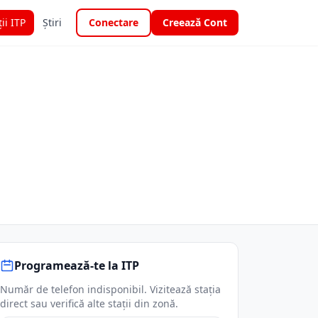
ții ITP
Știri
Conectare
Creează Cont
Programează-te la ITP
Număr de telefon indisponibil. Vizitează stația
direct sau verifică alte stații din zonă.