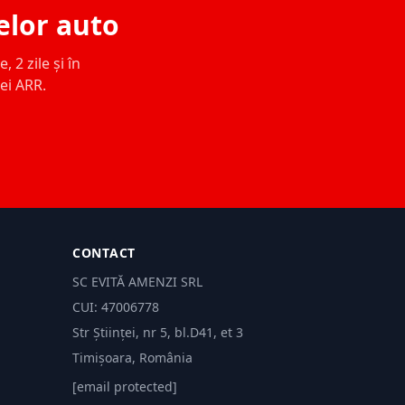
elor auto
 2 zile și în
ței ARR.
CONTACT
SC EVITĂ AMENZI SRL
CUI: 47006778
Str Științei, nr 5, bl.D41, et 3
Timișoara, România
[email protected]