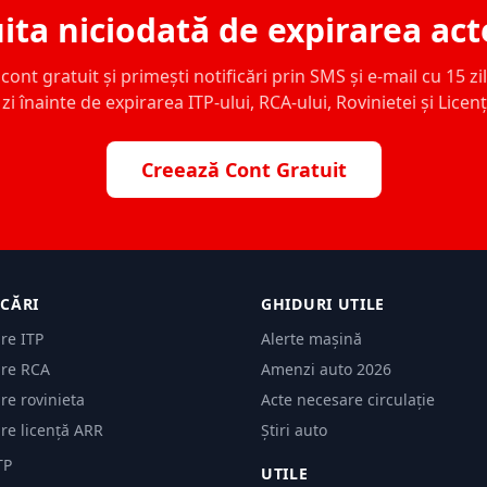
ita niciodată de expirarea act
ont gratuit și primești notificări prin SMS și e-mail cu 15 zile,
zi înainte de expirarea ITP-ului, RCA-ului, Rovinietei și Licen
Creează Cont Gratuit
ICĂRI
GHIDURI UTILE
are ITP
Alerte mașină
are RCA
Amenzi auto 2026
are rovinieta
Acte necesare circulație
are licență ARR
Știri auto
TP
UTILE