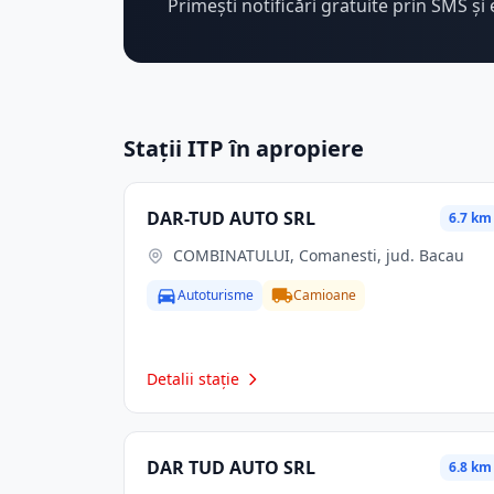
Primești notificări gratuite prin SMS și 
Stații ITP în apropiere
DAR-TUD AUTO SRL
6.7 km
COMBINATULUI, Comanesti, jud. Bacau
Autoturisme
Camioane
Detalii stație
DAR TUD AUTO SRL
6.8 km