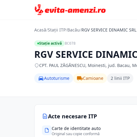
Acasă
/
Stații ITP
/
Bacău
/
RGV SERVICE DINAMIC SRL
Stație activă
BC078
RGV SERVICE DINAMIC
CPT. PAUL ZĂGĂNESCU, Moinesti, jud. Bacau, Mo
Autoturisme
Camioane
2 linii ITP
Acte necesare ITP
Carte de identitate auto
Original sau copie conformă