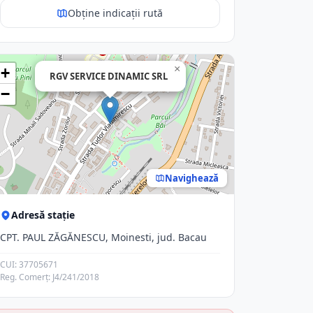
Obține indicații rută
×
+
RGV SERVICE DINAMIC SRL
−
Navighează
Adresă stație
CPT. PAUL ZĂGĂNESCU, Moinesti, jud. Bacau
CUI: 37705671
Reg. Comerț: J4/241/2018