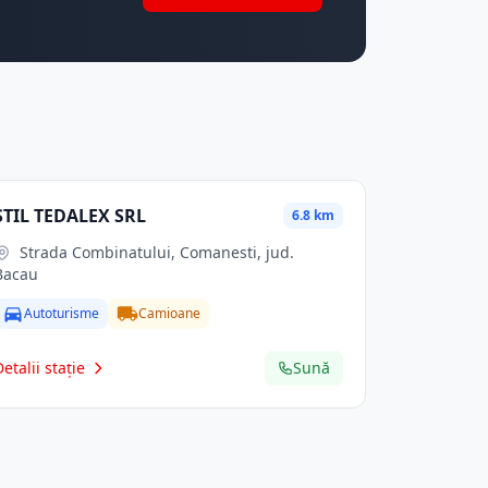
STIL TEDALEX SRL
6.8 km
Strada Combinatului, Comanesti, jud.
Bacau
Autoturisme
Camioane
Detalii stație
Sună