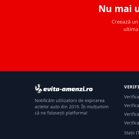
Nu mai u
Creează un c
ultima 
VERIF
Verific
Notificăm utilizatorii de expirarea
Verific
actelor auto din 2019. Îți mulțumim
că ne folosești platforma!
Verific
Verific
Stații I