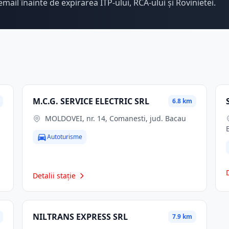
email înainte de expirarea ITP-ului, RCA-ului și Rovinietei.
M.C.G. SERVICE ELECTRIC SRL
6.8 km
MOLDOVEI, nr. 14, Comanesti, jud. Bacau
Autoturisme
Detalii stație
NILTRANS EXPRESS SRL
7.9 km