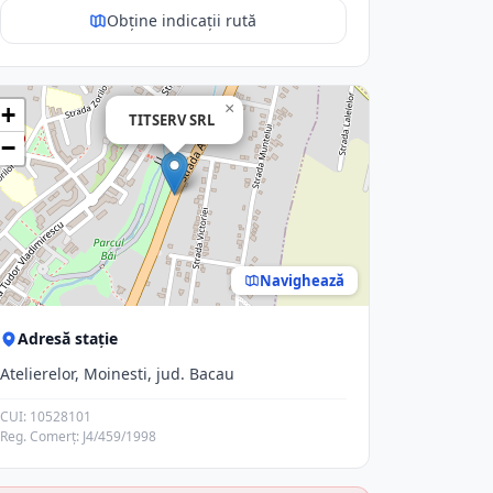
Obține indicații rută
×
+
TITSERV SRL
−
Navighează
Adresă stație
Atelierelor, Moinesti, jud. Bacau
CUI: 10528101
Reg. Comerț: J4/459/1998