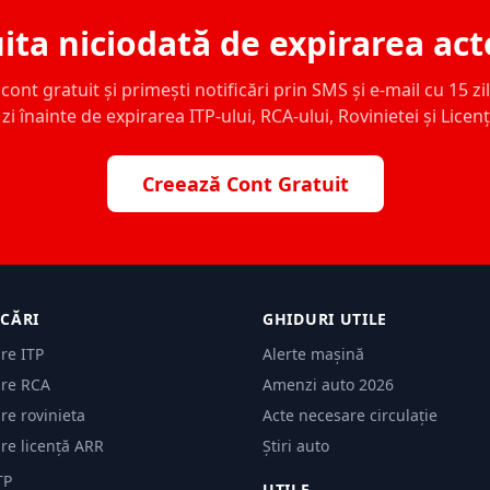
ita niciodată de expirarea act
ont gratuit și primești notificări prin SMS și e-mail cu 15 zile,
zi înainte de expirarea ITP-ului, RCA-ului, Rovinietei și Licen
Creează Cont Gratuit
ICĂRI
GHIDURI UTILE
are ITP
Alerte mașină
are RCA
Amenzi auto 2026
are rovinieta
Acte necesare circulație
are licență ARR
Știri auto
TP
UTILE