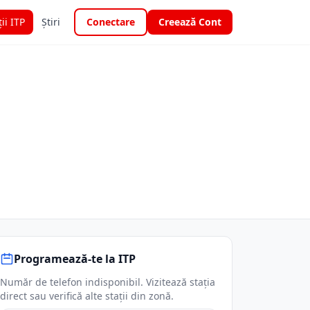
ții ITP
Știri
Conectare
Creează Cont
Programează-te la ITP
Număr de telefon indisponibil. Vizitează stația
direct sau verifică alte stații din zonă.