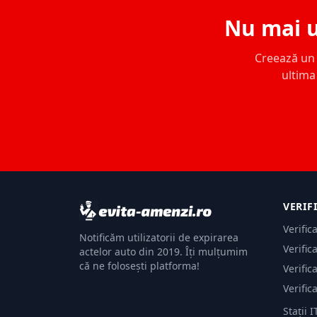
Nu mai u
Creează un c
ultima 
VERIF
Verific
Notificăm utilizatorii de expirarea
Verific
actelor auto din 2019. Îți mulțumim
că ne folosești platforma!
Verific
Verific
Stații I