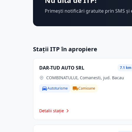
Nu uita de ITP!
Primești notificări gratuite prin SMS și 
Stații ITP în apropiere
DAR-TUD AUTO SRL
7.1 km
COMBINATULUI, Comanesti, jud. Bacau
Autoturisme
Camioane
Detalii stație