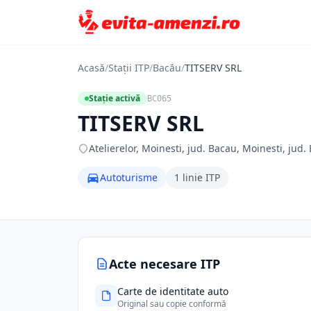
Acasă
/
Stații ITP
/
Bacău
/
TITSERV SRL
Stație activă
BC065
TITSERV SRL
Atelierelor, Moinesti, jud. Bacau, Moinesti, jud.
Autoturisme
1 linie ITP
Acte necesare ITP
Carte de identitate auto
Original sau copie conformă