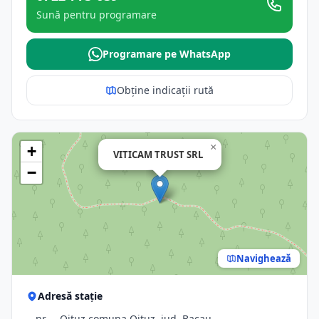
Sună pentru programare
Programare pe WhatsApp
Obține indicații rută
×
+
VITICAM TRUST SRL
−
Navighează
Adresă stație
-, nr. -, Oituz,comuna Oituz, jud. Bacau