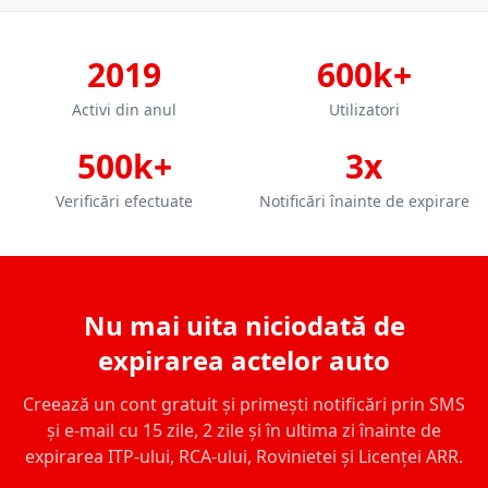
2019
600k+
Activi din anul
Utilizatori
500k+
3x
Verificări efectuate
Notificări înainte de expirare
Nu mai uita niciodată de
expirarea actelor auto
Creează un cont gratuit și primești notificări prin SMS
și e-mail cu 15 zile, 2 zile și în ultima zi înainte de
expirarea ITP-ului, RCA-ului, Rovinietei și Licenței ARR.