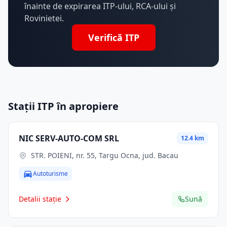
înainte de expirarea ITP-ului, RCA-ului și
Rovinietei.
Verifică ITP
Stații ITP în apropiere
NIC SERV-AUTO-COM SRL
12.4 km
STR. POIENI, nr. 55, Targu Ocna, jud. Bacau
Autoturisme
Detalii stație
Sună