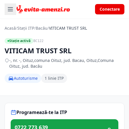
Conectare
Acasă
/
Stații ITP
/
Bacău
/
VITICAM TRUST SRL
Stație activă
BC122
VITICAM TRUST SRL
-, nr. -, Oituz,comuna Oituz, jud. Bacau, Oituz,Comuna
Oituz, jud. Bacău
Autoturisme
1 linie ITP
Programează-te la ITP
0722 773 639