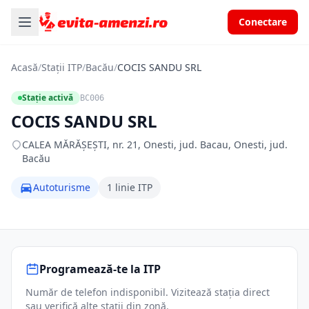
Conectare
Acasă
/
Stații ITP
/
Bacău
/
COCIS SANDU SRL
Stație activă
BC006
COCIS SANDU SRL
CALEA MĂRĂŞEŞTI, nr. 21, Onesti, jud. Bacau, Onesti, jud.
Bacău
Autoturisme
1 linie ITP
Programează-te la ITP
Număr de telefon indisponibil. Vizitează stația direct
sau verifică alte stații din zonă.