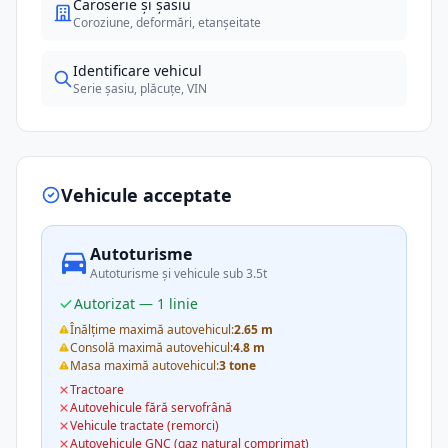
Caroserie și șasiu
Coroziune, deformări, etanșeitate
Identificare vehicul
Serie șasiu, plăcuțe, VIN
Vehicule acceptate
Autoturisme
Autoturisme și vehicule sub 3.5t
Autorizat — 1 linie
Înălțime maximă autovehicul:
2.65 m
Consolă maximă autovehicul:
4.8 m
Masa maximă autovehicul:
3 tone
Tractoare
Autovehicule fără servofrână
Vehicule tractate (remorci)
Autovehicule GNC (gaz natural comprimat)