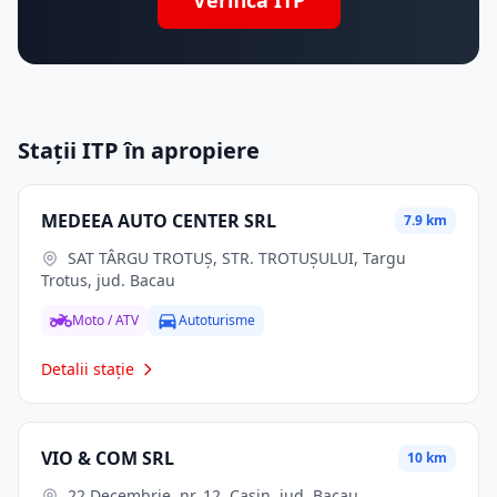
Verifică ITP
Stații ITP în apropiere
MEDEEA AUTO CENTER SRL
7.9 km
SAT TÂRGU TROTUȘ, STR. TROTUȘULUI, Targu
Trotus, jud. Bacau
Moto / ATV
Autoturisme
Detalii stație
VIO & COM SRL
10 km
22 Decembrie, nr. 12, Casin, jud. Bacau