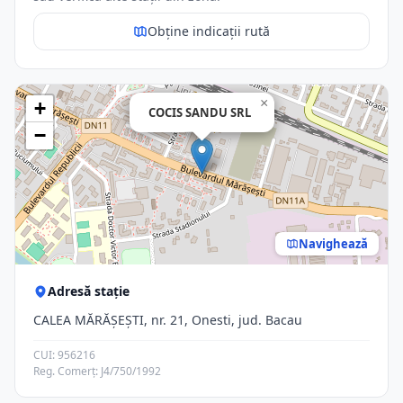
Obține indicații rută
×
+
COCIS SANDU SRL
−
Navighează
Adresă stație
CALEA MĂRĂŞEŞTI, nr. 21, Onesti, jud. Bacau
CUI: 956216
Reg. Comerț: J4/750/1992