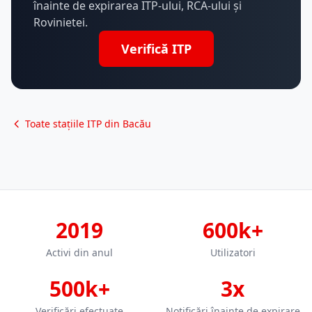
înainte de expirarea ITP-ului, RCA-ului și
Rovinietei.
Verifică ITP
Toate stațiile ITP din Bacău
2019
600k+
Activi din anul
Utilizatori
500k+
3x
Verificări efectuate
Notificări înainte de expirare