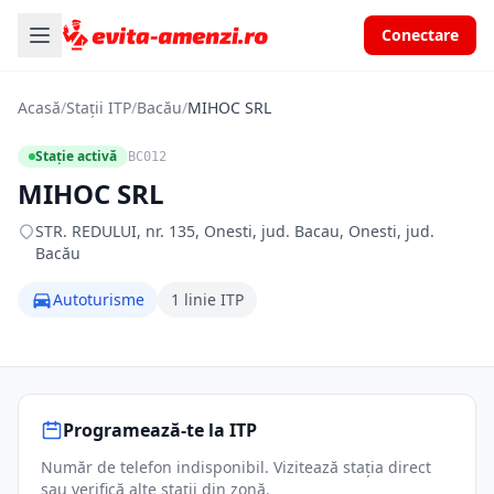
Conectare
Acasă
/
Stații ITP
/
Bacău
/
MIHOC SRL
Stație activă
BC012
MIHOC SRL
STR. REDULUI, nr. 135, Onesti, jud. Bacau, Onesti, jud.
Bacău
Autoturisme
1 linie ITP
Programează-te la ITP
Număr de telefon indisponibil. Vizitează stația direct
sau verifică alte stații din zonă.