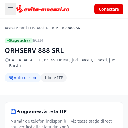
Conectare
Acasă
/
Stații ITP
/
Bacău
/
ORHSERV 888 SRL
Stație activă
BC114
ORHSERV 888 SRL
CALEA BACĂULUI, nr. 36, Onesti, jud. Bacau, Onesti, jud.
Bacău
Autoturisme
1 linie ITP
Programează-te la ITP
Număr de telefon indisponibil. Vizitează stația direct
sau verifică alte stații din zonă.