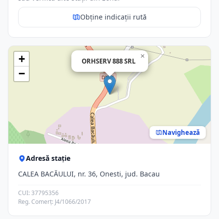
Obține indicații rută
×
+
ORHSERV 888 SRL
−
Navighează
Adresă stație
CALEA BACĂULUI, nr. 36, Onesti, jud. Bacau
CUI: 37795356
Reg. Comerț: J4/1066/2017