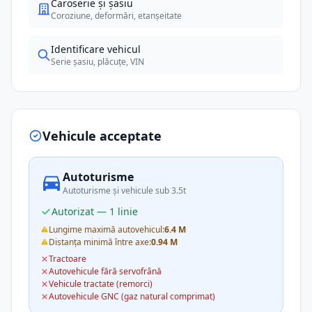
Caroserie și șasiu
Coroziune, deformări, etanșeitate
Identificare vehicul
Serie șasiu, plăcuțe, VIN
Vehicule acceptate
Autoturisme
Autoturisme și vehicule sub 3.5t
Autorizat — 1 linie
Lungime maximă autovehicul:
6.4 M
Distanța minimă între axe:
0.94 M
Tractoare
Autovehicule fără servofrână
Vehicule tractate (remorci)
Autovehicule GNC (gaz natural comprimat)