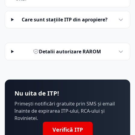
Care sunt stațiile ITP din apropiere?
Detalii autorizare RAROM
Nu uita de ITP!
Primești notificări gratuite prin SMS și email
înainte de expirarea ITP-ului, RCA-ului și
Rovinietei.
Verifică ITP