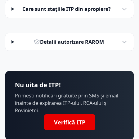
Care sunt stațiile ITP din apropiere?
Detalii autorizare RAROM
Nu uita de ITP!
Primești notificări gratuite prin SMS și email
înainte de expirarea ITP-ului, RCA-ului și
Rovinietei.
Verifică ITP