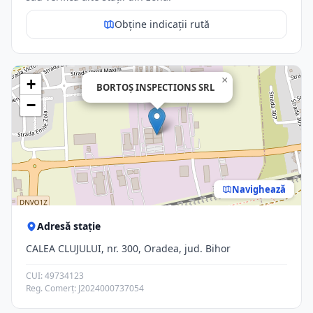
Obține indicații rută
×
+
BORTOŞ INSPECTIONS SRL
−
Navighează
Adresă stație
CALEA CLUJULUI, nr. 300, Oradea, jud. Bihor
CUI: 49734123
Reg. Comerț: J2024000737054