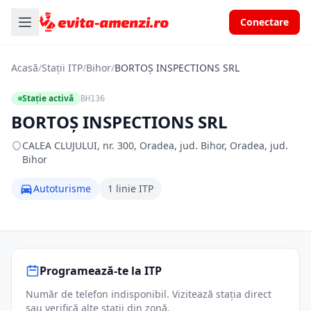
Conectare
Acasă
/
Stații ITP
/
Bihor
/
BORTOŞ INSPECTIONS SRL
Stație activă
BH136
BORTOŞ INSPECTIONS SRL
CALEA CLUJULUI, nr. 300, Oradea, jud. Bihor, Oradea, jud.
Bihor
Autoturisme
1 linie ITP
Programează-te la ITP
Număr de telefon indisponibil. Vizitează stația direct
sau verifică alte stații din zonă.