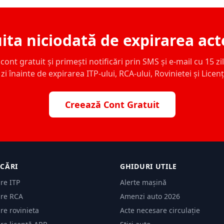
ita niciodată de expirarea act
ont gratuit și primești notificări prin SMS și e-mail cu 15 zile,
zi înainte de expirarea ITP-ului, RCA-ului, Rovinietei și Licen
Creează Cont Gratuit
ICĂRI
GHIDURI UTILE
are ITP
Alerte mașină
are RCA
Amenzi auto 2026
are rovinieta
Acte necesare circulație