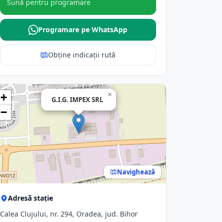
Sună pentru programare
Programare pe WhatsApp
Obține indicații rută
×
+
G.I.G. IMPEX SRL
−
Navighează
Adresă stație
Calea Clujului, nr. 294, Oradea, jud. Bihor