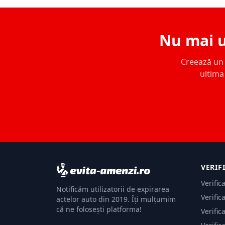
Nu mai u
Creează un c
ultima 
VERIF
Verific
Notificăm utilizatorii de expirarea
Verific
actelor auto din 2019. Îți mulțumim
că ne folosești platforma!
Verific