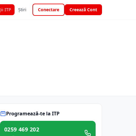
ții ITP
Știri
Conectare
Creează Cont
Programează-te la ITP
0259 469 202