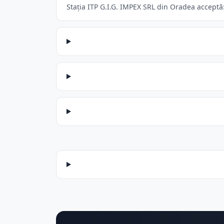
Stația ITP G.I.G. IMPEX SRL din Oradea acceptă: