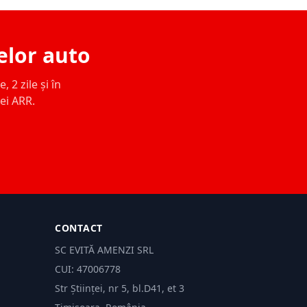
elor auto
 2 zile și în
ței ARR.
CONTACT
SC EVITĂ AMENZI SRL
CUI: 47006778
Str Științei, nr 5, bl.D41, et 3