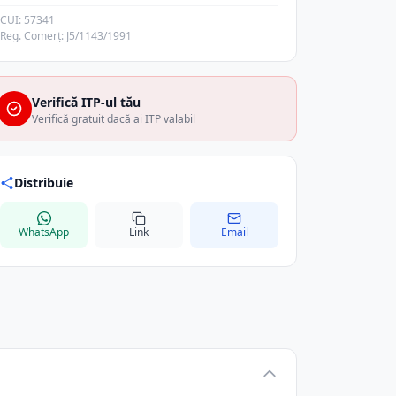
CUI: 57341
Reg. Comerț: J5/1143/1991
Verifică ITP-ul tău
Verifică gratuit dacă ai ITP valabil
Distribuie
WhatsApp
Link
Email