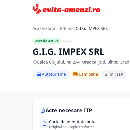
Acasă
/
Stații ITP
/
Bihor
/
G.I.G. IMPEX SRL
Stație activă
BH026
G.I.G. IMPEX SRL
Calea Clujului, nr. 294, Oradea, jud. Bihor, Orad
Autoturisme
Camioane
2 linii ITP
Acte necesare ITP
Carte de identitate auto
Original sau copie conformă