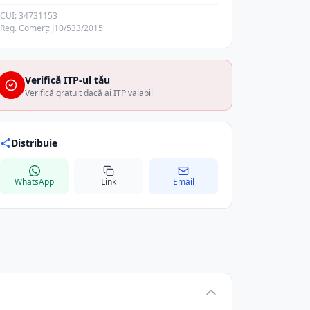
CUI: 34731153
Reg. Comerț: J10/533/2015
Verifică ITP-ul tău
Verifică gratuit dacă ai ITP valabil
Distribuie
WhatsApp
Link
Email