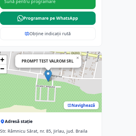
Sună pentru programare
Programare pe WhatsApp
Obține indicații rută
×
+
PROMPT TEST VALROM SRL
−
Navighează
Adresă stație
Str. Râmnicu Sărat, nr. 85, Jirlau, jud. Braila