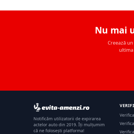
Nu mai u
Creează un c
ultima 
VERIF
Verific
Notificăm utilizatorii de expirarea
Verific
actelor auto din 2019. Îți mulțumim
că ne folosești platforma!
Verific