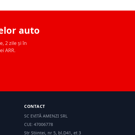
elor auto
 2 zile și în
ței ARR.
CONTACT
SC EVITĂ AMENZI SRL
CUI: 47006778
Str Științei, nr 5, bl.D41, et 3