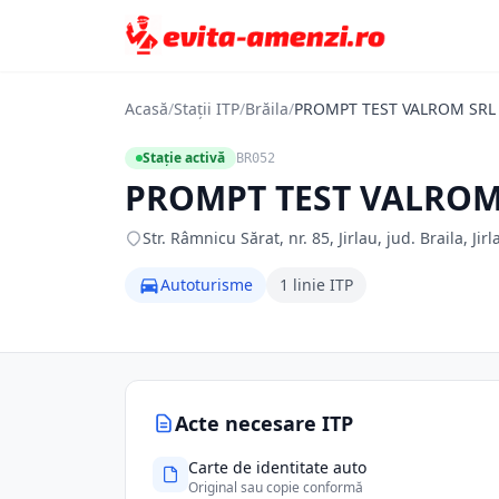
Acasă
/
Stații ITP
/
Brăila
/
PROMPT TEST VALROM SRL
Stație activă
BR052
PROMPT TEST VALROM
Str. Râmnicu Sărat, nr. 85, Jirlau, jud. Braila, Jirl
Autoturisme
1 linie ITP
Acte necesare ITP
Carte de identitate auto
Original sau copie conformă