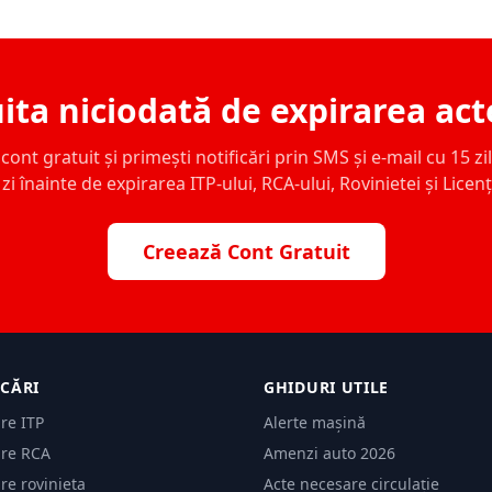
ita niciodată de expirarea act
ont gratuit și primești notificări prin SMS și e-mail cu 15 zile,
zi înainte de expirarea ITP-ului, RCA-ului, Rovinietei și Licen
Creează Cont Gratuit
ICĂRI
GHIDURI UTILE
are ITP
Alerte mașină
are RCA
Amenzi auto 2026
are rovinieta
Acte necesare circulație