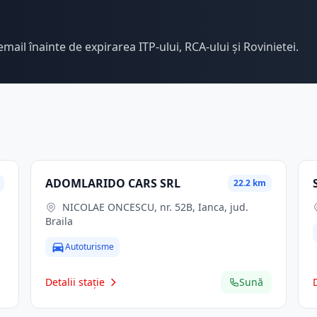
email înainte de expirarea ITP-ului, RCA-ului și Rovinietei.
ADOMLARIDO CARS SRL
22.2 km
NICOLAE ONCESCU, nr. 52B, Ianca, jud.
Braila
Autoturisme
Detalii stație
Sună