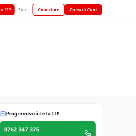
ții ITP
Știri
Conectare
Creează Cont
Programează-te la ITP
0762 347 375