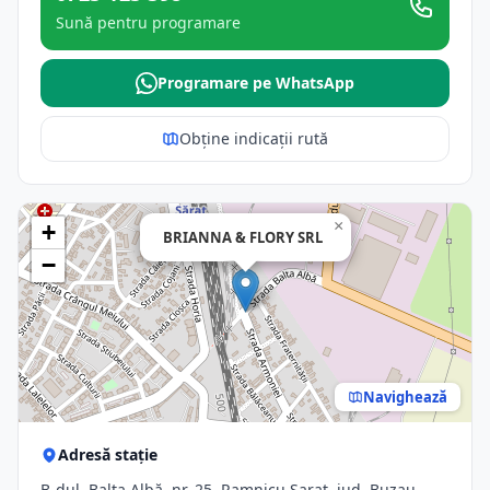
Sună pentru programare
Programare pe WhatsApp
Obține indicații rută
×
+
BRIANNA & FLORY SRL
−
Navighează
Adresă stație
B-dul. Balta Albă, nr. 25, Ramnicu Sarat, jud. Buzau