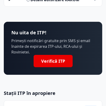
Nu uita de ITP!
Primești notificări gratuite prin SMS și email
înainte de expirarea ITP-ului, RCA-ului și
Rovinietei.
Verifică ITP
Stații ITP în apropiere