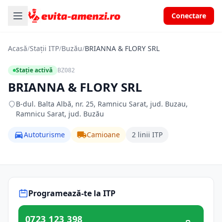
Conectare
Acasă
/
Stații ITP
/
Buzău
/
BRIANNA & FLORY SRL
Stație activă
BZ082
BRIANNA & FLORY SRL
B-dul. Balta Albă, nr. 25, Ramnicu Sarat, jud. Buzau,
Ramnicu Sarat, jud. Buzău
Autoturisme
Camioane
2 linii ITP
Programează-te la ITP
0723 123 398