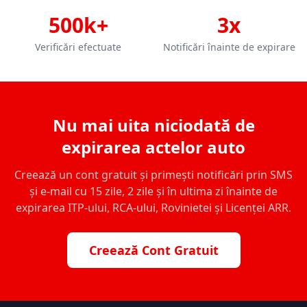
500k+
3x
Verificări efectuate
Notificări înainte de expirare
Nu mai uita niciodată de
expirarea actelor auto
Creează un cont gratuit și primești notificări prin SMS
și e-mail cu 15 zile, 2 zile și în ultima zi înainte de
expirarea ITP-ului, RCA-ului, Rovinietei și Licenței ARR.
Creează Cont Gratuit