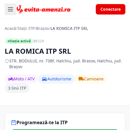
Conectare
Acasă
/
Stații ITP
/
Brașov
/
LA ROMICA ITP SRL
Stație activă
BV129
LA ROMICA ITP SRL
STR. BODULUI, nr. 738F, Halchiu, jud. Brasov, Halchiu, jud.
Brașov
Moto / ATV
Autoturisme
Camioane
3 linii ITP
Programează-te la ITP