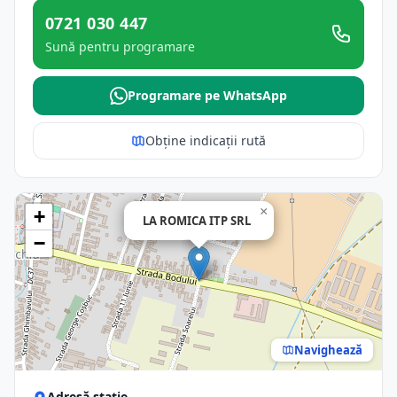
0721 030 447
Sună pentru programare
Programare pe WhatsApp
Obține indicații rută
×
+
LA ROMICA ITP SRL
−
Navighează
Adresă stație