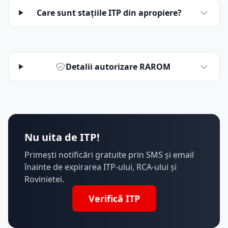
Care sunt stațiile ITP din apropiere?
Detalii autorizare RAROM
Nu uita de ITP!
Primești notificări gratuite prin SMS și email
înainte de expirarea ITP-ului, RCA-ului și
Rovinietei.
Verifică ITP