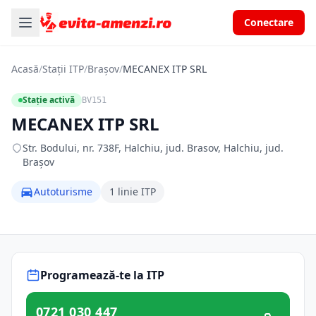
Conectare
Acasă
/
Stații ITP
/
Brașov
/
MECANEX ITP SRL
Stație activă
BV151
MECANEX ITP SRL
Str. Bodului, nr. 738F, Halchiu, jud. Brasov, Halchiu, jud.
Brașov
Autoturisme
1 linie ITP
Programează-te la ITP
0721 030 447