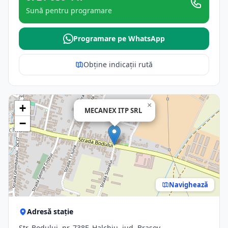
Sună pentru programare
Programare pe WhatsApp
Obține indicații rută
×
+
MECANEX ITP SRL
−
Navighează
Adresă stație
Str. Bodului, nr. 738F, Halchiu, jud. Brasov