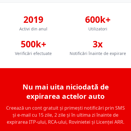
2019
600k+
Activi din anul
Utilizatori
500k+
3x
Verificări efectuate
Notificări înainte de expirare
Nu mai uita niciodată de
expirarea actelor auto
Creează un cont gratuit și primești notificări prin SMS
și e-mail cu 15 zile, 2 zile și în ultima zi înainte de
expirarea ITP-ului, RCA-ului, Rovinietei și Licenței ARR.