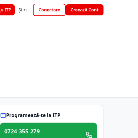
ții ITP
Știri
Conectare
Creează Cont
Programează-te la ITP
0724 355 279