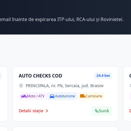
email înainte de expirarea ITP-ului, RCA-ului și Rovinietei.
AUTO CHECKS COD
24.4 km
PRINCIPALA, nr. FN, Sercaia, jud. Brasov
Moto / ATV
Autoturisme
Camioane
Detalii stație
Sună