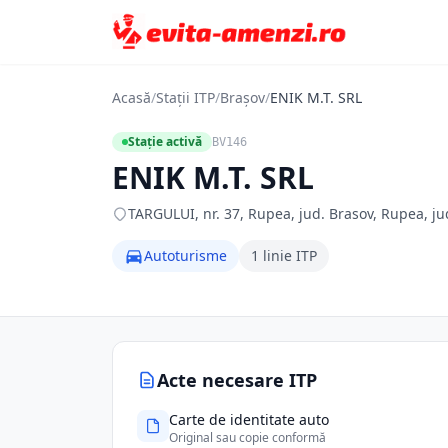
Acasă
/
Stații ITP
/
Brașov
/
ENIK M.T. SRL
Stație activă
BV146
ENIK M.T. SRL
TARGULUI, nr. 37, Rupea, jud. Brasov, Rupea, ju
Autoturisme
1 linie ITP
Acte necesare ITP
Carte de identitate auto
Original sau copie conformă