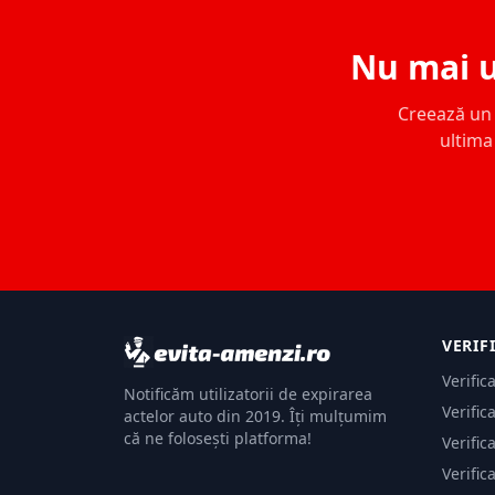
Nu mai u
Creează un c
ultima 
VERIF
Verific
Notificăm utilizatorii de expirarea
Verific
actelor auto din 2019. Îți mulțumim
că ne folosești platforma!
Verific
Verific