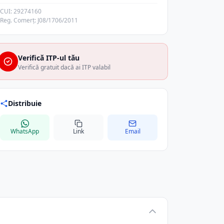
CUI: 29274160
Reg. Comerț: J08/1706/2011
Verifică ITP-ul tău
Verifică gratuit dacă ai ITP valabil
Distribuie
WhatsApp
Link
Email