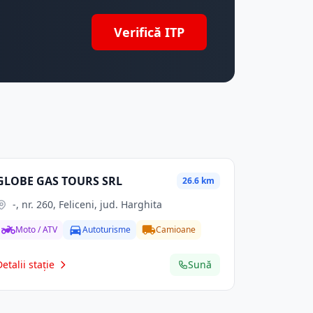
Verifică ITP
GLOBE GAS TOURS SRL
26.6 km
-, nr. 260, Feliceni, jud. Harghita
Moto / ATV
Autoturisme
Camioane
Detalii stație
Sună