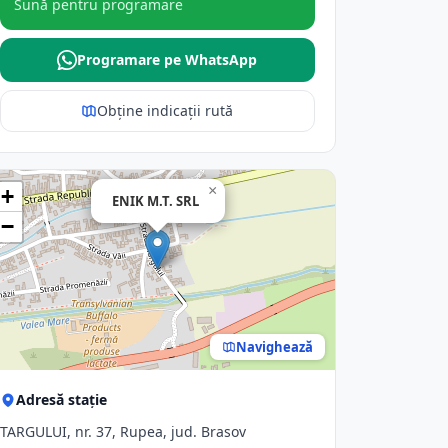
Sună pentru programare
Programare pe WhatsApp
Obține indicații rută
×
+
ENIK M.T. SRL
−
Navighează
Adresă stație
TARGULUI, nr. 37, Rupea, jud. Brasov