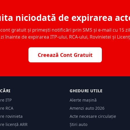
ita niciodată de expirarea act
ont gratuit și primești notificări prin SMS și e-mail cu 15 zile,
zi înainte de expirarea ITP-ului, RCA-ului, Rovinietei și Licen
Creează Cont Gratuit
ICĂRI
GHIDURI UTILE
are ITP
Alerte mașină
are RCA
Amenzi auto 2026
are rovinieta
Acte necesare circulație
are licență ARR
Știri auto