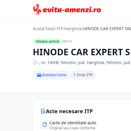
Acasă
/
Stații ITP
/
Harghita
/
HINODE CAR EXPERT SR
Stație activă
HR079
HINODE CAR EXPERT S
-, nr. 145/B, Feliceni, jud. Harghita, Feliceni, ju
Autoturisme
1 linie ITP
Acte necesare ITP
Carte de identitate auto
Original sau copie conformă