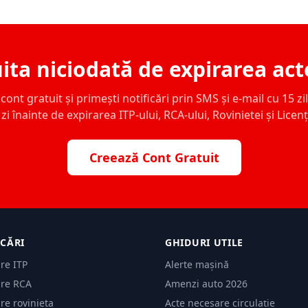
ita niciodată de expirarea act
ont gratuit și primești notificări prin SMS și e-mail cu 15 zile,
zi înainte de expirarea ITP-ului, RCA-ului, Rovinietei și Licen
Creează Cont Gratuit
ICĂRI
GHIDURI UTILE
are ITP
Alerte mașină
are RCA
Amenzi auto 2026
are rovinieta
Acte necesare circulație