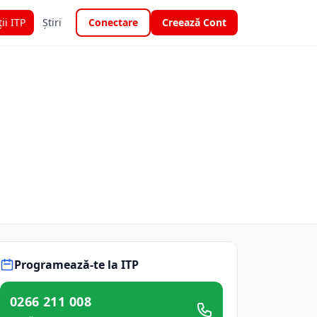
ții ITP
Știri
Conectare
Creează Cont
Programează-te la ITP
0266 211 008