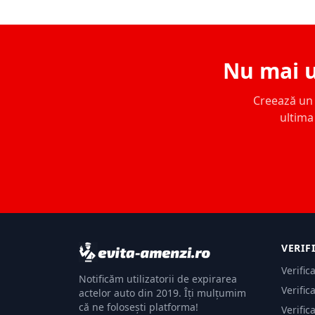
Nu mai u
Creează un c
ultima 
VERIF
Verific
Notificăm utilizatorii de expirarea
Verific
actelor auto din 2019. Îți mulțumim
că ne folosești platforma!
Verific