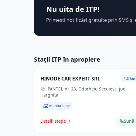
Nu uita de ITP!
Primești notificări gratuite prin SMS și 
Stații ITP în apropiere
HINODE CAR EXPERT SRL
4.2 km
PANTEI, nr. 23, Odorheiu Secuiesc, jud.
Harghita
Autoturisme
Detalii stație
Sună