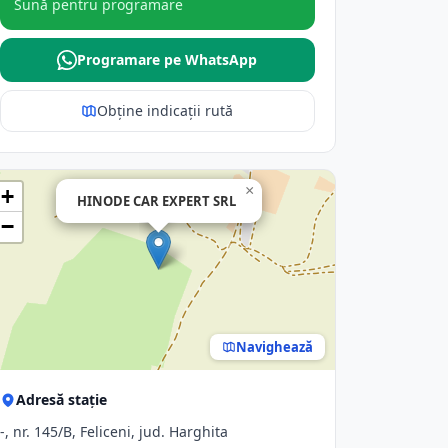
Sună pentru programare
Programare pe WhatsApp
Obține indicații rută
×
+
HINODE CAR EXPERT SRL
−
Navighează
Adresă stație
-, nr. 145/B, Feliceni, jud. Harghita