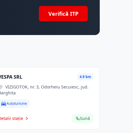
Verifică ITP
VESPA SRL
4.9 km
VIZIGOTOK, nr. 3, Odorheiu Secuiesc, jud.
Harghita
Autoturisme
Detalii stație
Sună