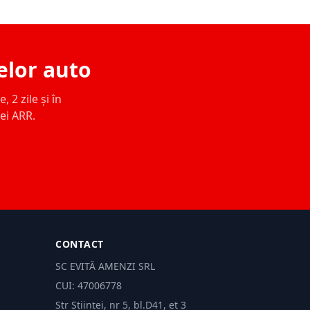
elor auto
 2 zile și în
ței ARR.
CONTACT
SC EVITĂ AMENZI SRL
CUI: 47006778
Str Științei, nr 5, bl.D41, et 3