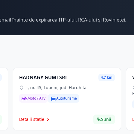
email înainte de expirarea ITP-ului, RCA-ului și Rovinietei.
HADNAGY GUMI SRL
4.7 km
-, nr. 45, Lupeni, jud. Harghita
Moto / ATV
Autoturisme
Detalii stație
Sună