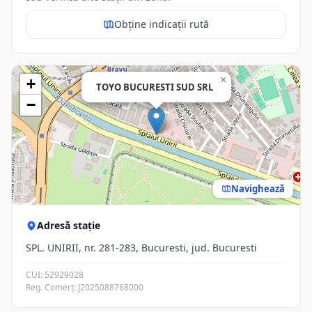
Obține indicații rută
×
+
TOYO BUCURESTI SUD SRL
−
Navighează
Adresă stație
SPL. UNIRII, nr. 281-283, Bucuresti, jud. Bucuresti
CUI: 52929028
Reg. Comerț: J2025088768000