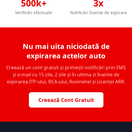
500k+
3x
Verificări efectuate
Notificări înainte de expirare
Nu mai uita niciodată de
expirarea actelor auto
Creează un cont gratuit și primești notificări prin SMS
și e-mail cu 15 zile, 2 zile și în ultima zi înainte de
expirarea ITP-ului, RCA-ului, Rovinietei și Licenței ARR.
Creează Cont Gratuit