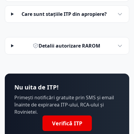
Care sunt stațiile ITP din apropiere?
Detalii autorizare RAROM
Nu uita de ITP!
Primești notificări gratuite prin SMS și email
înainte de expirarea ITP-ului, RCA-ului și
Rovinietei.
Verifică ITP