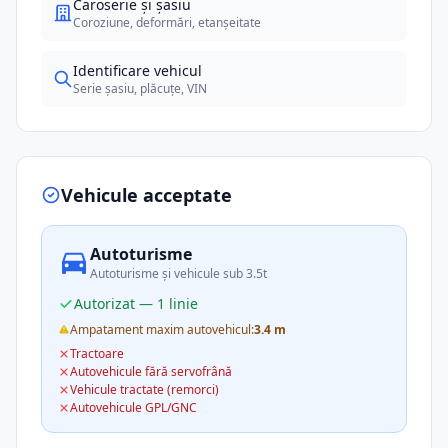
Caroserie și șasiu
Coroziune, deformări, etanșeitate
Identificare vehicul
Serie șasiu, plăcuțe, VIN
Vehicule acceptate
Autoturisme
Autoturisme și vehicule sub 3.5t
Autorizat — 1 linie
Ampatament maxim autovehicul:
3.4 m
Tractoare
Autovehicule fără servofrână
Vehicule tractate (remorci)
Autovehicule GPL/GNC