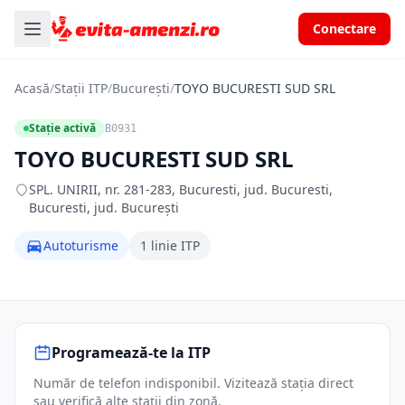
Conectare
Acasă
/
Stații ITP
/
București
/
TOYO BUCURESTI SUD SRL
Stație activă
B0931
TOYO BUCURESTI SUD SRL
SPL. UNIRII, nr. 281-283, Bucuresti, jud. Bucuresti,
Bucuresti, jud. București
Autoturisme
1 linie ITP
Programează-te la ITP
Număr de telefon indisponibil. Vizitează stația direct
sau verifică alte stații din zonă.