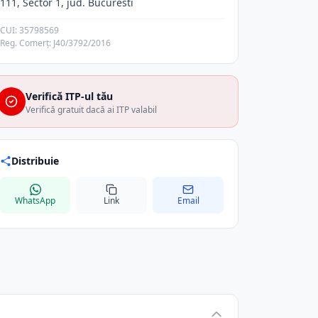
111, Sector 1, jud. Bucuresti
CUI: 35798569
Reg. Comerț: J40/3792/2016
Verifică ITP-ul tău
Verifică gratuit dacă ai ITP valabil
Distribuie
WhatsApp
Link
Email