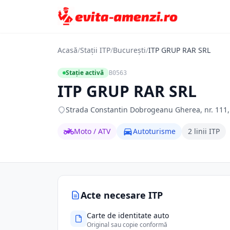
Acasă
/
Stații ITP
/
București
/
ITP GRUP RAR SRL
Stație activă
B0563
ITP GRUP RAR SRL
Strada Constantin Dobrogeanu Gherea, nr. 111, S
Moto / ATV
Autoturisme
2 linii ITP
Acte necesare ITP
Carte de identitate auto
Original sau copie conformă