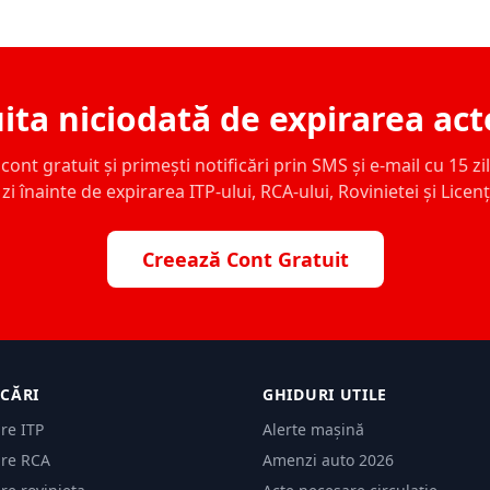
ita niciodată de expirarea act
ont gratuit și primești notificări prin SMS și e-mail cu 15 zile,
zi înainte de expirarea ITP-ului, RCA-ului, Rovinietei și Licen
Creează Cont Gratuit
ICĂRI
GHIDURI UTILE
are ITP
Alerte mașină
are RCA
Amenzi auto 2026