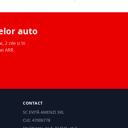
elor auto
 2 zile și în
ței ARR.
CONTACT
SC EVITĂ AMENZI SRL
CUI: 47006778