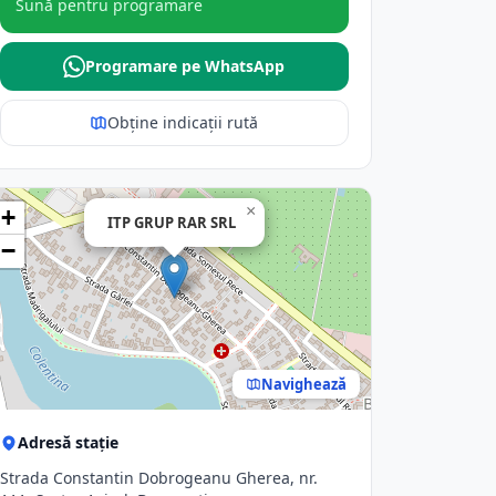
Sună pentru programare
Programare pe WhatsApp
Obține indicații rută
×
+
ITP GRUP RAR SRL
−
Navighează
Adresă stație
Strada Constantin Dobrogeanu Gherea, nr.