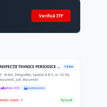
Verifică ITP
INSPECŢII TEHNICE PERIODICE FLORA SRL
1.8 km
B-dul. Poligrafiei, Spaţiul B B 5, nr. 52-54,
Bucuresti, jud. Bucuresti
Moto / ATV
Autoturisme
Detalii stație
Sună