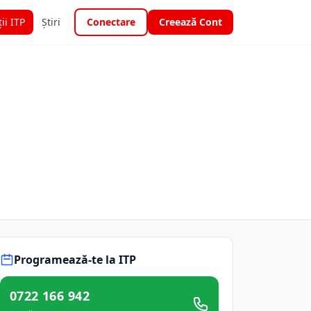
ții ITP
Știri
Conectare
Creează Cont
Programează-te la ITP
0722 166 942