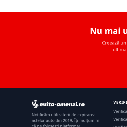
Nu mai u
Creează un c
ultima 
VERIF
Verific
Notificăm utilizatorii de expirarea
Verific
actelor auto din 2019. Îți mulțumim
că ne folosești platforma!