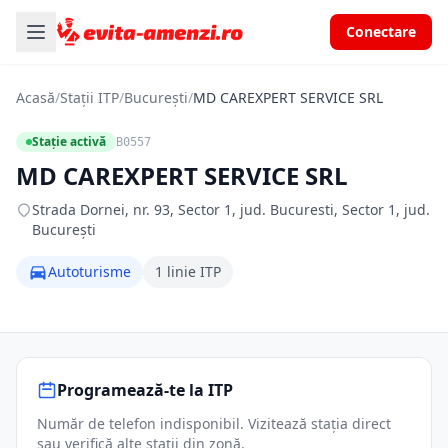
Conectare
Acasă
/
Stații ITP
/
București
/
MD CAREXPERT SERVICE SRL
Stație activă
B0557
MD CAREXPERT SERVICE SRL
Strada Dornei, nr. 93, Sector 1, jud. Bucuresti, Sector 1, jud.
București
Autoturisme
1 linie ITP
Programează-te la ITP
Număr de telefon indisponibil. Vizitează stația direct
sau verifică alte stații din zonă.