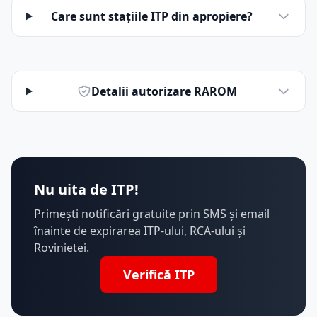
Care sunt stațiile ITP din apropiere?
Detalii autorizare RAROM
Nu uita de ITP!
Primești notificări gratuite prin SMS și email
înainte de expirarea ITP-ului, RCA-ului și
Rovinietei.
Verifică ITP