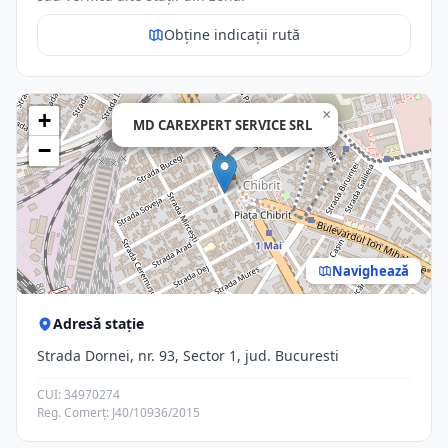
Obține indicații rută
×
+
MD CAREXPERT SERVICE SRL
−
Navighează
Adresă stație
Strada Dornei, nr. 93, Sector 1, jud. Bucuresti
CUI: 34970274
Reg. Comerț: J40/10936/2015