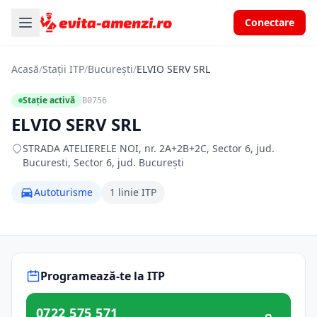
Conectare
Acasă
/
Stații ITP
/
București
/
ELVIO SERV SRL
Stație activă
B0756
ELVIO SERV SRL
STRADA ATELIERELE NOI, nr. 2A+2B+2C, Sector 6, jud.
Bucuresti, Sector 6, jud. București
Autoturisme
1 linie ITP
Programează-te la ITP
0722 575 571