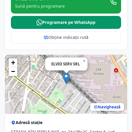
Sună pentru programare
Programare pe WhatsApp
Obține indicații rută
×
+
ELVIO SERV SRL
−
Navighează
Adresă stație
STRADA ATELIERELE NOI, nr. 2A+2B+2C, Sector 6, jud.