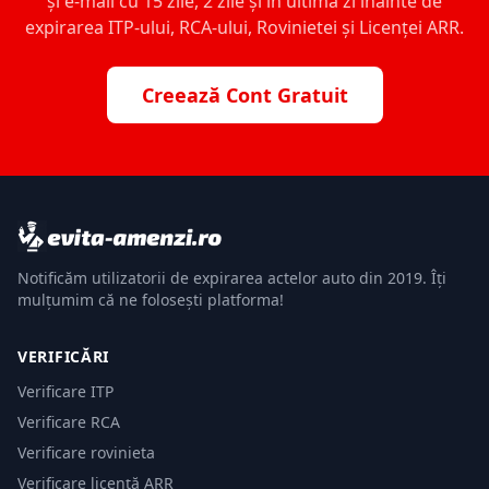
și e-mail cu 15 zile, 2 zile și în ultima zi înainte de
expirarea ITP-ului, RCA-ului, Rovinietei și Licenței ARR.
Creează Cont Gratuit
Notificăm utilizatorii de expirarea actelor auto din 2019. Îți
mulțumim că ne folosești platforma!
VERIFICĂRI
Verificare ITP
Verificare RCA
Verificare rovinieta
Verificare licență ARR