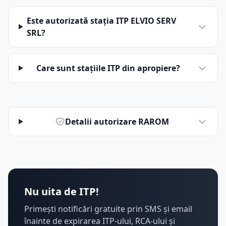
Este autorizată stația ITP ELVIO SERV
SRL?
Care sunt stațiile ITP din apropiere?
Detalii autorizare RAROM
Nu uita de ITP!
Primești notificări gratuite prin SMS și email
înainte de expirarea ITP-ului, RCA-ului și