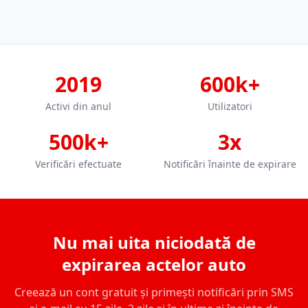
2019
600k+
Activi din anul
Utilizatori
500k+
3x
Verificări efectuate
Notificări înainte de expirare
Nu mai uita niciodată de
expirarea actelor auto
Creează un cont gratuit și primești notificări prin SMS