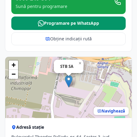
Sună pentru programare
Programare pe WhatsApp
Obține indicații rută
×
+
STB SA
−
Navighează
Adresă stație
Bulevardul Theodor Pallady, nr. 64, Sector 3, jud.