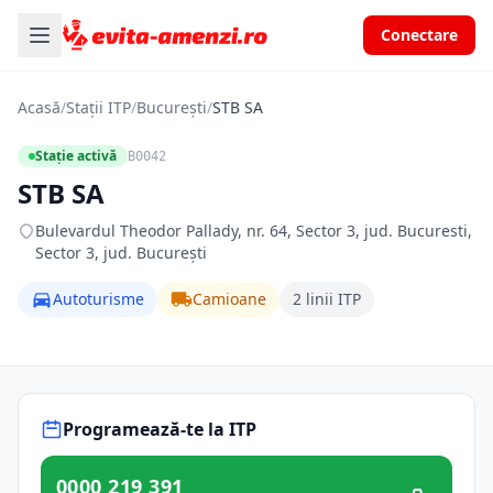
Conectare
Acasă
/
Stații ITP
/
București
/
STB SA
Stație activă
B0042
STB SA
Bulevardul Theodor Pallady, nr. 64, Sector 3, jud. Bucuresti,
Sector 3, jud. București
Autoturisme
Camioane
2 linii ITP
Programează-te la ITP
0000 219 391