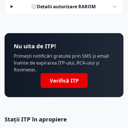
Detalii autorizare RAROM
Nu uita de ITP!
Primești notificări gratuite prin SMS și email
înainte de expirarea ITP-ului, RCA-ului și
Rovinietei.
Verifică ITP
Stații ITP în apropiere