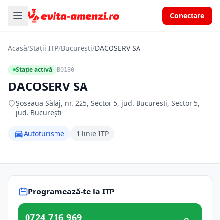
Conectare
Acasă
/
Stații ITP
/
București
/
DACOSERV SA
Stație activă
B0180
DACOSERV SA
Șoseaua Sălaj, nr. 225, Sector 5, jud. Bucuresti, Sector 5,
jud. București
Autoturisme
1 linie ITP
Programează-te la ITP
0724 716 969