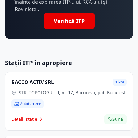
înainte de expirarea ITP-ului, RCA-ului și
Rovinietei.
Verifică ITP
Stații ITP în apropiere
BACCO ACTIV SRL
1 km
STR. TOPOLOGULUI, nr. 17, Bucuresti, jud. Bucuresti
Autoturisme
Detalii stație
Sună