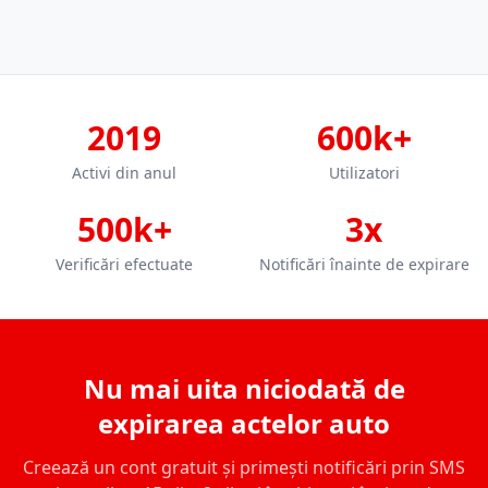
2019
600k+
Activi din anul
Utilizatori
500k+
3x
Verificări efectuate
Notificări înainte de expirare
Nu mai uita niciodată de
expirarea actelor auto
Creează un cont gratuit și primești notificări prin SMS