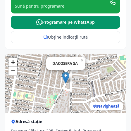
Sună pentru programare
Programare pe WhatsApp
Obține indicații rută
×
+
DACOSERV SA
−
Navighează
Adresă stație
Șoseaua Sălaj, nr. 225, Sector 5, jud. Bucuresti