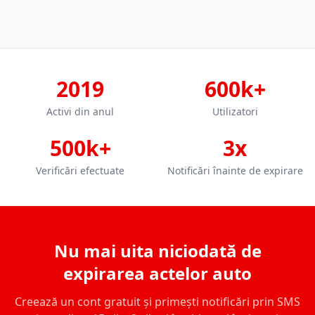
2019
600k+
Activi din anul
Utilizatori
500k+
3x
Verificări efectuate
Notificări înainte de expirare
Nu mai uita niciodată de
expirarea actelor auto
Creează un cont gratuit și primești notificări prin SMS