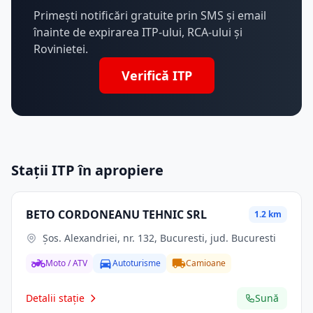
Primești notificări gratuite prin SMS și email
înainte de expirarea ITP-ului, RCA-ului și
Rovinietei.
Verifică ITP
Stații ITP în apropiere
BETO CORDONEANU TEHNIC SRL
1.2 km
Şos. Alexandriei, nr. 132, Bucuresti, jud. Bucuresti
Moto / ATV
Autoturisme
Camioane
Detalii stație
Sună