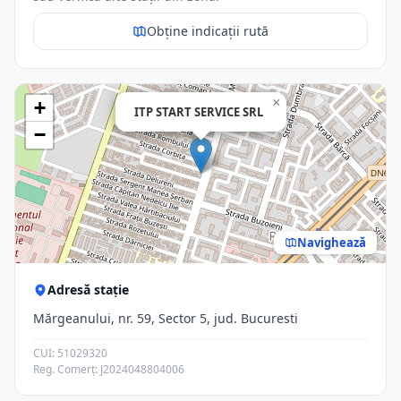
Obține indicații rută
×
+
ITP START SERVICE SRL
−
Navighează
Adresă stație
Mărgeanului, nr. 59, Sector 5, jud. Bucuresti
CUI: 51029320
Reg. Comerț: J2024048804006