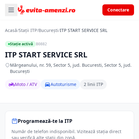
Conectare
Acasă
/
Stații ITP
/
București
/
ITP START SERVICE SRL
Stație activă
B0882
ITP START SERVICE SRL
Mărgeanului, nr. 59, Sector 5, jud. Bucuresti, Sector 5, jud.
București
Moto / ATV
Autoturisme
2 linii ITP
Programează-te la ITP
Număr de telefon indisponibil. Vizitează stația direct
sau verifică alte stații din zonă.