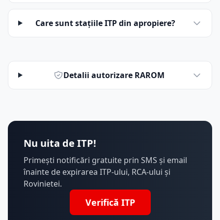
Care sunt stațiile ITP din apropiere?
Detalii autorizare RAROM
Nu uita de ITP!
Primești notificări gratuite prin SMS și email
înainte de expirarea ITP-ului, RCA-ului și
Rovinietei.
Verifică ITP