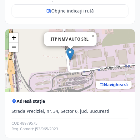
Obține indicații rută
×
+
ITP NMV AUTO SRL
−
Navighează
Adresă stație
Strada Preciziei, nr. 34, Sector 6, jud. Bucuresti
CUI: 48979575
Reg. Comerț: J52/965/2023