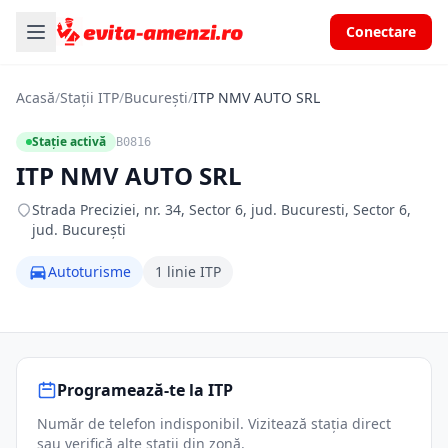
Conectare
Acasă
/
Stații ITP
/
București
/
ITP NMV AUTO SRL
Stație activă
B0816
ITP NMV AUTO SRL
Strada Preciziei, nr. 34, Sector 6, jud. Bucuresti, Sector 6,
jud. București
Autoturisme
1 linie ITP
Programează-te la ITP
Număr de telefon indisponibil. Vizitează stația direct
sau verifică alte stații din zonă.