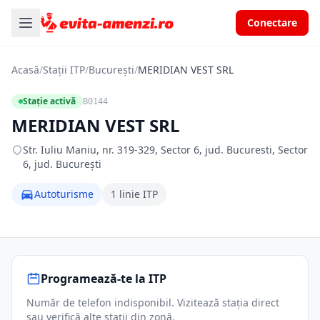
Conectare
Acasă
/
Stații ITP
/
București
/
MERIDIAN VEST SRL
Stație activă
B0144
MERIDIAN VEST SRL
Str. Iuliu Maniu, nr. 319-329, Sector 6, jud. Bucuresti, Sector
6, jud. București
Autoturisme
1 linie ITP
Programează-te la ITP
Număr de telefon indisponibil. Vizitează stația direct
sau verifică alte stații din zonă.