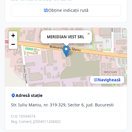
Obține indicații rută
×
+
MERIDIAN VEST SRL
−
Navighează
Adresă stație
Str. Iuliu Maniu, nr. 319-329, Sector 6, jud. Bucuresti
CUI: 16594074
Reg. Comerț: J2004011268402