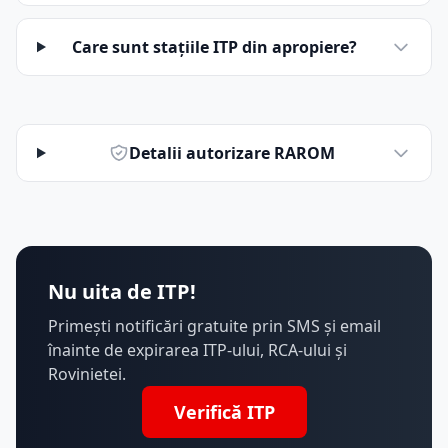
Care sunt stațiile ITP din apropiere?
Detalii autorizare RAROM
Nu uita de ITP!
Primești notificări gratuite prin SMS și email
înainte de expirarea ITP-ului, RCA-ului și
Rovinietei.
Verifică ITP