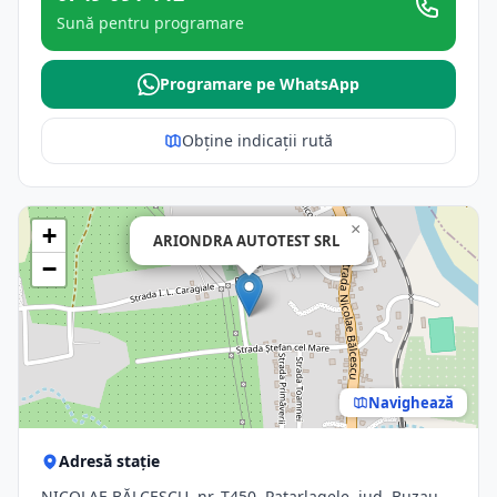
Sună pentru programare
Programare pe WhatsApp
Obține indicații rută
×
+
ARIONDRA AUTOTEST SRL
−
Navighează
Adresă stație
NICOLAE BĂLCESCU, nr. T450, Patarlagele, jud. Buzau