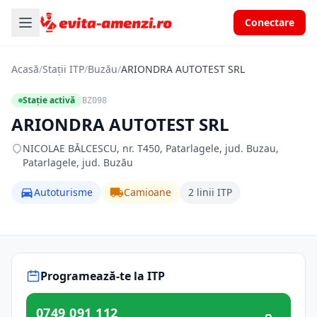
Conectare
Acasă
/
Stații ITP
/
Buzău
/
ARIONDRA AUTOTEST SRL
Stație activă
BZ098
ARIONDRA AUTOTEST SRL
NICOLAE BĂLCESCU, nr. T450, Patarlagele, jud. Buzau,
Patarlagele, jud. Buzău
Autoturisme
Camioane
2 linii ITP
Programează-te la ITP
0749 091 112