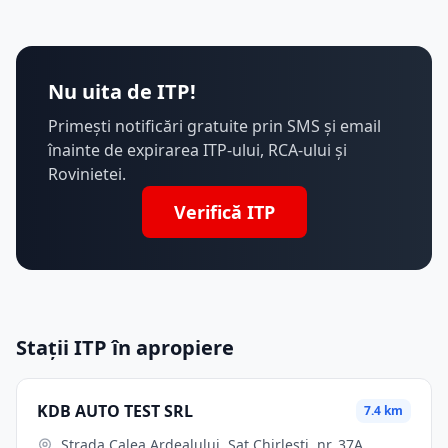
Nu uita de ITP!
Primești notificări gratuite prin SMS și email
înainte de expirarea ITP-ului, RCA-ului și
Rovinietei.
Verifică ITP
Stații ITP în apropiere
KDB AUTO TEST SRL
7.4 km
Strada Calea Ardealului, Sat Chirleşti, nr. 37A,