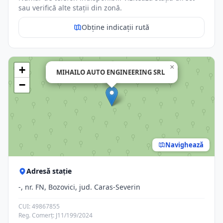
sau verifică alte stații din zonă.
Obține indicații rută
×
+
MIHAILO AUTO ENGINEERING SRL
−
Navighează
Adresă stație
-, nr. FN, Bozovici, jud. Caras-Severin
CUI: 49867855
Reg. Comerț: J11/199/2024