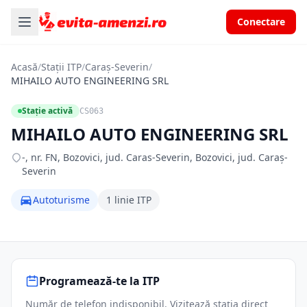
Conectare
Acasă
/
Stații ITP
/
Caraș-Severin
/
MIHAILO AUTO ENGINEERING SRL
Stație activă
CS063
MIHAILO AUTO ENGINEERING SRL
-, nr. FN, Bozovici, jud. Caras-Severin, Bozovici, jud. Caraș-
Severin
Autoturisme
1 linie ITP
Programează-te la ITP
Număr de telefon indisponibil. Vizitează stația direct