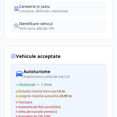
Caroserie și șasiu
Coroziune, deformări, etanșeitate
Identificare vehicul
Serie șasiu, plăcuțe, VIN
Vehicule acceptate
Autoturisme
Autoturisme și vehicule sub 3.5t
Autorizat — 1 linie
Distanța minimă între axe:
1.0 m
Lungime maximă autovehicul:
6.95 m
Tractoare
Autovehicule fără servofrână
Vehicule tractate (remorci)
Autovehicule GPL/GNC