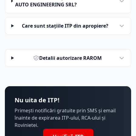
AUTO ENGINEERING SRL?
Care sunt stațiile ITP din apropiere?
Detalii autorizare RAROM
Nu uita de ITP!
Primești notificări gratuite prin SMS și email
înainte de expirarea ITP-ului, RCA-ului și
Rovinietei.