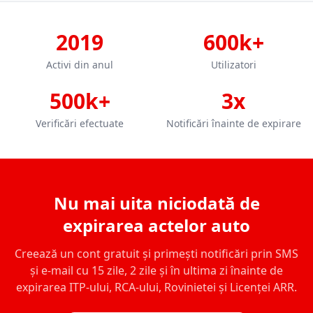
2019
600k+
Activi din anul
Utilizatori
500k+
3x
Verificări efectuate
Notificări înainte de expirare
Nu mai uita niciodată de
expirarea actelor auto
Creează un cont gratuit și primești notificări prin SMS
și e-mail cu 15 zile, 2 zile și în ultima zi înainte de
expirarea ITP-ului, RCA-ului, Rovinietei și Licenței ARR.