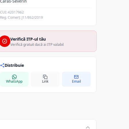
Caras-Severin
CUI: 42017962
Reg. Comerț: J11/862/2019
Verifică ITP-ul tău
Verifică gratuit dacă ai ITP valabil
Distribuie
WhatsApp
Link
Email