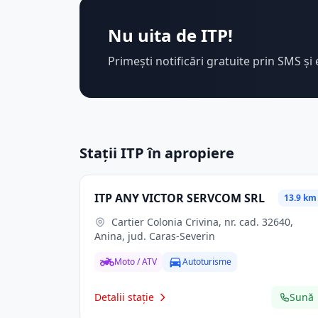
Nu uita de ITP!
Primești notificări gratuite prin SMS și 
Stații ITP în apropiere
ITP ANY VICTOR SERVCOM SRL
13.9 km
Cartier Colonia Crivina, nr. cad. 32640,
Anina, jud. Caras-Severin
Moto / ATV
Autoturisme
Detalii stație
Sună