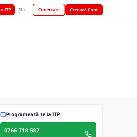
ții ITP
Știri
Conectare
Creează Cont
Programează-te la ITP
0766 718 587