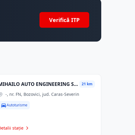
Verifică ITP
MIHAILO AUTO ENGINEERING SRL
21 km
-, nr. FN, Bozovici, jud. Caras-Severin
Autoturisme
Detalii stație