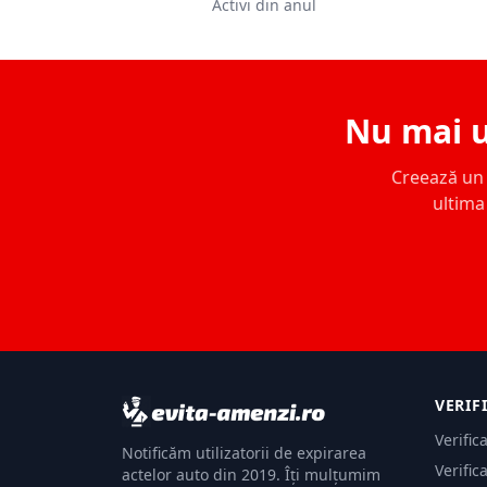
Activi din anul
Nu mai u
Creează un c
ultima 
VERIF
Verific
Notificăm utilizatorii de expirarea
Verific
actelor auto din 2019. Îți mulțumim