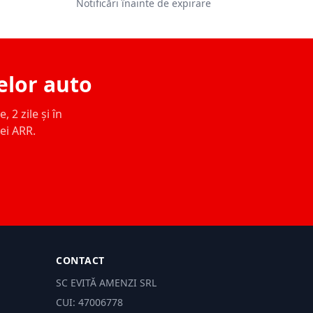
Notificări înainte de expirare
elor auto
 2 zile și în
ței ARR.
CONTACT
SC EVITĂ AMENZI SRL
CUI: 47006778