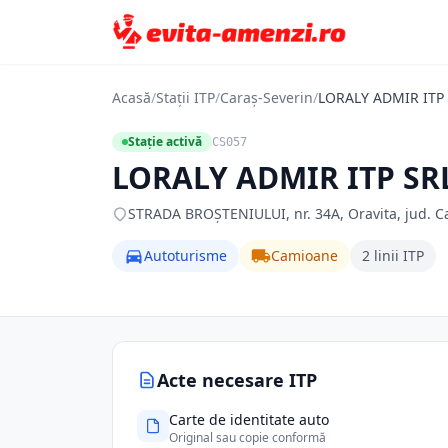
Acasă
/
Stații ITP
/
Caraș-Severin
/
LORALY ADMIR ITP
Stație activă
CS057
LORALY ADMIR ITP SR
STRADA BROŞTENIULUI, nr. 34A, Oravita, jud. Ca
Autoturisme
Camioane
2 linii ITP
Acte necesare ITP
Carte de identitate auto
Original sau copie conformă