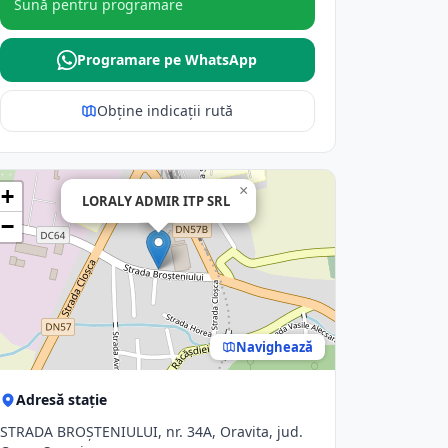
Sună pentru programare
Programare pe WhatsApp
Obține indicații rută
×
+
LORALY ADMIR ITP SRL
−
Navighează
Adresă stație
STRADA BROŞTENIULUI, nr. 34A, Oravita, jud.