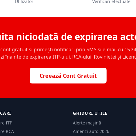
Utilizatori
Verificări efectuate
ita niciodată de expirarea act
ont gratuit și primești notificări prin SMS și e-mail cu 15 zile,
zi înainte de expirarea ITP-ului, RCA-ului, Rovinietei și Licen
Creează Cont Gratuit
ICĂRI
GHIDURI UTILE
are ITP
Alerte mașină
are RCA
Amenzi auto 2026