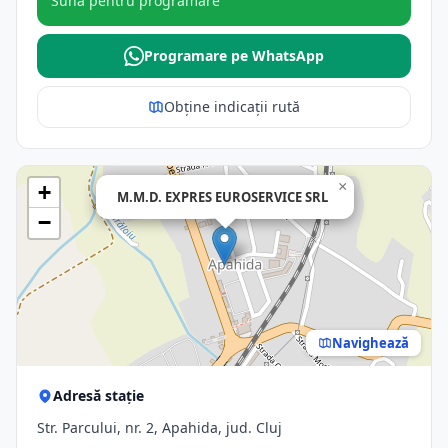
Sună pentru programare
Programare pe WhatsApp
Obține indicații rută
×
+
M.M.D. EXPRES EUROSERVICE SRL
−
Navighează
Adresă stație
Str. Parcului, nr. 2, Apahida, jud. Cluj