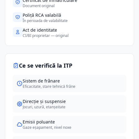
Certificat de înmatriculare
Document original
Poliță RCA valabilă
În perioada de valabilitate
Act de identitate
CI/BI proprietar — original
Ce se verifică la ITP
Sistem de frânare
Eficacitate, stare tehnică frâne
Direcție și suspensie
Jocuri, uzură, etanșeitate
Emisii poluante
Gaze eșapament, nivel noxe