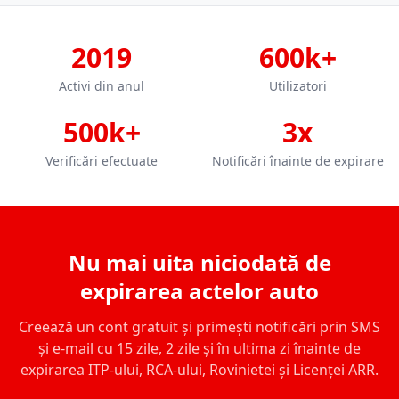
2019
600k+
Activi din anul
Utilizatori
500k+
3x
Verificări efectuate
Notificări înainte de expirare
Nu mai uita niciodată de
expirarea actelor auto
Creează un cont gratuit și primești notificări prin SMS
și e-mail cu 15 zile, 2 zile și în ultima zi înainte de
expirarea ITP-ului, RCA-ului, Rovinietei și Licenței ARR.