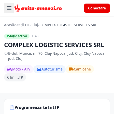
Conectare
Acasă
/
Stații ITP
/
Cluj
/
COMPLEX LOGISTIC SERVICES SRL
Stație activă
CJ143
COMPLEX LOGISTIC SERVICES SRL
B-dul. Muncii, nr. 70, Cluj-Napoca, jud. Cluj, Cluj-Napoca,
jud. Cluj
Moto / ATV
Autoturisme
Camioane
6 linii ITP
Programează-te la ITP