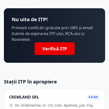
Nu uita de ITP!
Primești notificări gratuite prin SMS și email
înainte de expirarea ITP-ului, RCA-ului și
Rovinietei.
Verifică ITP
Stații ITP în apropiere
CREMLAND SRL
4.6 km
Str. Grădinarilor, nr. 1/5, Com. Apahida, jud. Cluj