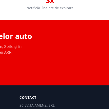
3x
Notificări înainte de expirare
elor auto
 2 zile și în
ței ARR.
CONTACT
SC EVITĂ AMENZI SRL