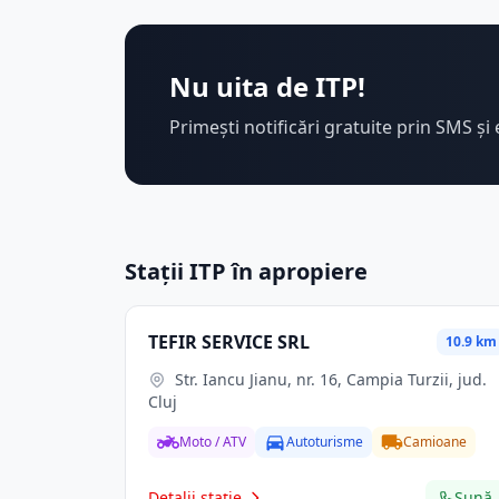
Nu uita de ITP!
Primești notificări gratuite prin SMS și 
Stații ITP în apropiere
TEFIR SERVICE SRL
10.9 km
Str. Iancu Jianu, nr. 16, Campia Turzii, jud.
Cluj
Moto / ATV
Autoturisme
Camioane
Detalii stație
Sună