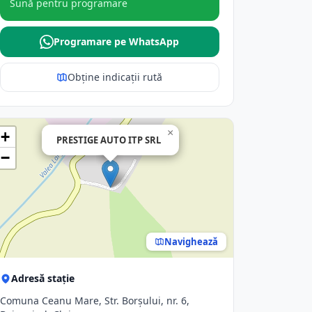
Sună pentru programare
Programare pe WhatsApp
Obține indicații rută
×
+
PRESTIGE AUTO ITP SRL
−
Navighează
Adresă stație
Comuna Ceanu Mare, Str. Borşului, nr. 6,