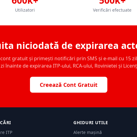
600k+
500k+
Utilizatori
Verificări efectuate
ita niciodată de expirarea act
ont gratuit și primești notificări prin SMS și e-mail cu 15 zile,
zi înainte de expirarea ITP-ului, RCA-ului, Rovinietei și Licen
Creează Cont Gratuit
ICĂRI
GHIDURI UTILE
are ITP
Alerte mașină