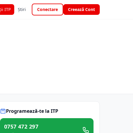
ții ITP
Știri
Conectare
Creează Cont
Programează-te la ITP
0757 472 297