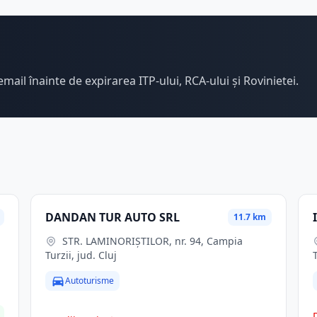
email înainte de expirarea ITP-ului, RCA-ului și Rovinietei.
DANDAN TUR AUTO SRL
11.7 km
STR. LAMINORIŞTILOR, nr. 94, Campia
Turzii, jud. Cluj
Autoturisme