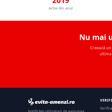
2019
Activi din anul
Nu mai u
Creează un c
ultima 
VERIF
Verific
Notificăm utilizatorii de expirarea