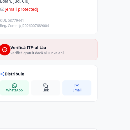
Boian, jud. Cluj
[email protected]
CUI: 53779441
Reg. Comerț: J2026007689004
Verifică ITP-ul tău
Verifică gratuit dacă ai ITP valabil
Distribuie
WhatsApp
Link
Email