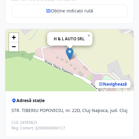
Obține indicații rută
×
+
H & L AUTO SRL
−
Navighează
Adresă stație
STR. TIBERIU POPOVICIU, nr. 22D, Cluj-Napoca, jud. Cluj
CUI: 24583823
Reg. Comerț: /J2008004060127