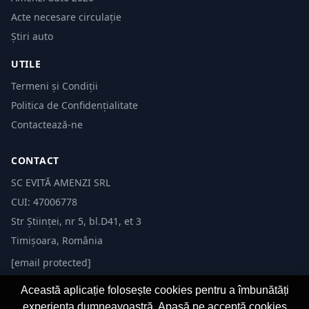
Acte necesare circulație
Știri auto
UTILE
Termeni și Condiții
Politica de Confidențialitate
Contactează-ne
CONTACT
SC EVITĂ AMENZI SRL
CUI: 47006778
Str Științei, nr 5, bl.D41, et 3
Timișoara, România
[email protected]
Această aplicație folosește cookies pentru a îmbunătăți
experiența dumneavoastră. Apasă pe acceptă cookies