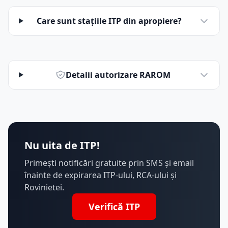
Care sunt stațiile ITP din apropiere?
Detalii autorizare RAROM
Nu uita de ITP!
Primești notificări gratuite prin SMS și email
înainte de expirarea ITP-ului, RCA-ului și
Rovinietei.
Verifică ITP