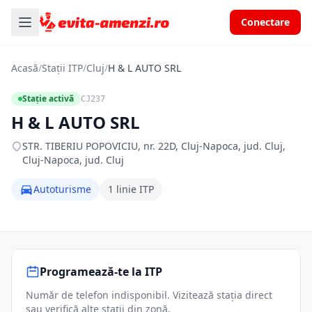
Conectare
Acasă
/
Stații ITP
/
Cluj
/
H & L AUTO SRL
Stație activă
CJ237
H & L AUTO SRL
STR. TIBERIU POPOVICIU, nr. 22D, Cluj-Napoca, jud. Cluj,
Cluj-Napoca, jud. Cluj
Autoturisme
1 linie ITP
Programează-te la ITP
Număr de telefon indisponibil. Vizitează stația direct
sau verifică alte stații din zonă.