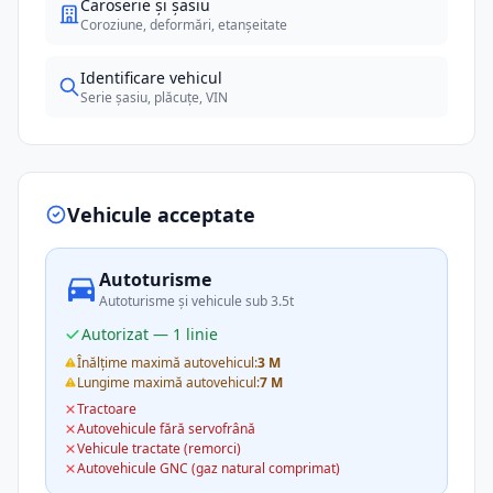
Caroserie și șasiu
Coroziune, deformări, etanșeitate
Identificare vehicul
Serie șasiu, plăcuțe, VIN
Vehicule acceptate
Autoturisme
Autoturisme și vehicule sub 3.5t
Autorizat — 1 linie
Înălțime maximă autovehicul:
3 M
Lungime maximă autovehicul:
7 M
Tractoare
Autovehicule fără servofrână
Vehicule tractate (remorci)
Autovehicule GNC (gaz natural comprimat)