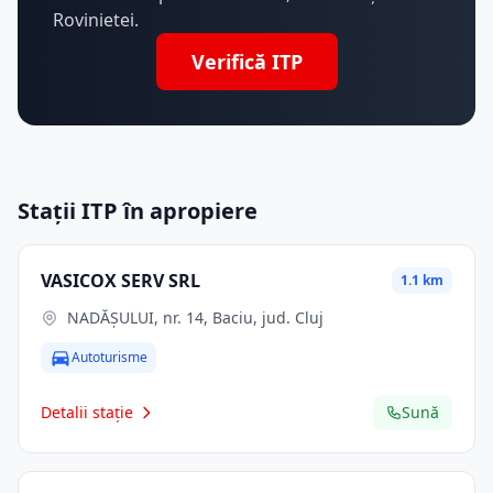
Rovinietei.
Verifică ITP
Stații ITP în apropiere
VASICOX SERV SRL
1.1 km
NADĂȘULUI, nr. 14, Baciu, jud. Cluj
Autoturisme
Detalii stație
Sună