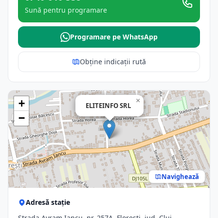
Sună pentru programare
Programare pe WhatsApp
Obține indicații rută
×
+
ELITEINFO SRL
−
Navighează
Adresă stație
Strada Avram Iancu, nr. 257A, Floresti, jud. Cluj