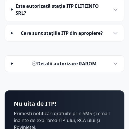
Este autorizată stația ITP ELITEINFO
SRL?
Care sunt stațiile ITP din apropiere?
Detalii autorizare RAROM
Nu uita de ITP!
Primești notificări gratuite prin SMS și email
înainte de expirarea ITP-ului, RCA-ului și
Rovinietei.