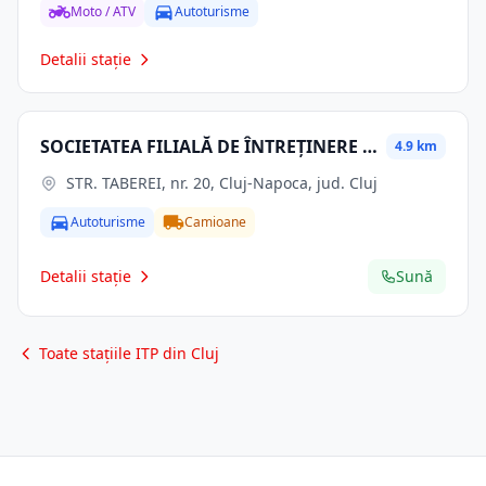
Moto / ATV
Autoturisme
Detalii stație
SOCIETATEA FILIALĂ DE ÎNTREȚINERE ȘI SERVICII ENERGETICE " ELECTRICA SERV " S.A.
4.9 km
STR. TABEREI, nr. 20, Cluj-Napoca, jud. Cluj
Autoturisme
Camioane
Detalii stație
Sună
Toate stațiile ITP din Cluj