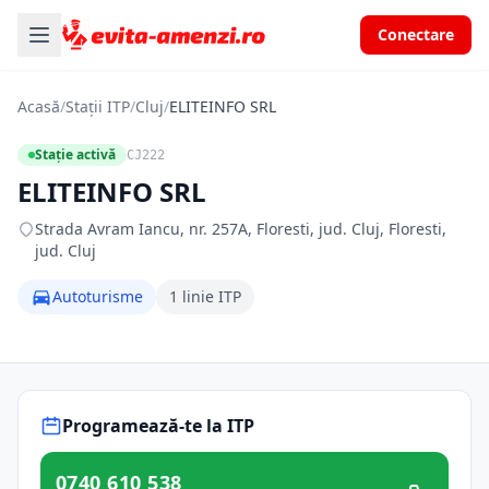
Conectare
Acasă
/
Stații ITP
/
Cluj
/
ELITEINFO SRL
Stație activă
CJ222
ELITEINFO SRL
Strada Avram Iancu, nr. 257A, Floresti, jud. Cluj, Floresti,
jud. Cluj
Autoturisme
1 linie ITP
Programează-te la ITP
0740 610 538