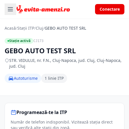
Conectare
Acasă
/
Stații ITP
/
Cluj
/
GEBO AUTO TEST SRL
Stație activă
CJ173
GEBO AUTO TEST SRL
STR. VIDULUI, nr. F.N., Cluj-Napoca, jud. Cluj, Cluj-Napoca,
jud. Cluj
Autoturisme
1 linie ITP
Programează-te la ITP
Număr de telefon indisponibil. Vizitează stația direct
sau verifică alte stații din zonă.