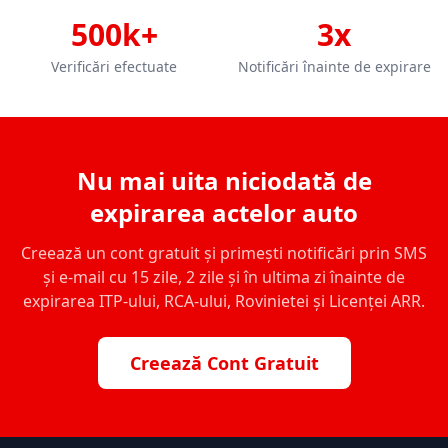
500k+
3x
Verificări efectuate
Notificări înainte de expirare
Nu mai uita niciodată de
expirarea actelor auto
Creează un cont gratuit și primești notificări prin SMS
și e-mail cu 15 zile, 2 zile și în ultima zi înainte de
expirarea ITP-ului, RCA-ului, Rovinietei și Licenței ARR.
Creează Cont Gratuit