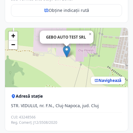
Obține indicații rută
×
+
GEBO AUTO TEST SRL
−
Navighează
Adresă stație
STR. VIDULUI, nr. F.N., Cluj-Napoca, jud. Cluj
CUI: 43248566
Reg. Comerț: J12/3508/2020