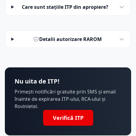
Care sunt stațiile ITP din apropiere?
Detalii autorizare RAROM
Nu uita de ITP!
Primești notificări gratuite prin SMS și email
înainte de expirarea ITP-ului, RCA-ului și
Rovinietei.
Verifică ITP